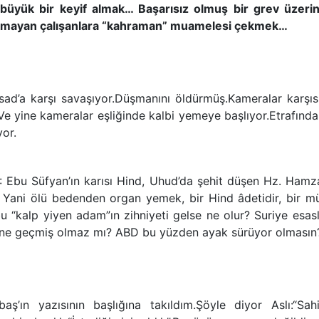
büyük bir keyif almak… Başarısız olmuş bir grev üzeri
ıkmayan çalışanlara “kahraman” muamelesi çekmek…
ad’a karşı savaşıyor.Düşmanını öldürmüş.Kameralar karşıs
e yine kameralar eşliğinde kalbi yemeye başlıyor.Etrafında
yor.
R: Ebu Süfyan’ın karısı Hind, Uhud’da şehit düşen Hz. Hamz
 Yani ölü bedenden organ yemek, bir Hind âdetidir, bir mü
bu “kalp yiyen adam”ın zihniyeti gelse ne olur? Suriye esasl
 eline geçmiş olmaz mı? ABD bu yüzden ayak sürüyor olması
aş’ın yazısının başlığına takıldım.Şöyle diyor Aslı:“Sah