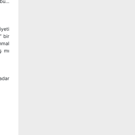
 bu…
yeti
” bir
hmal
ş mı
adar