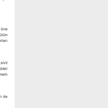
 öne
ütün
mları
sivil
ndaki
önem
em de