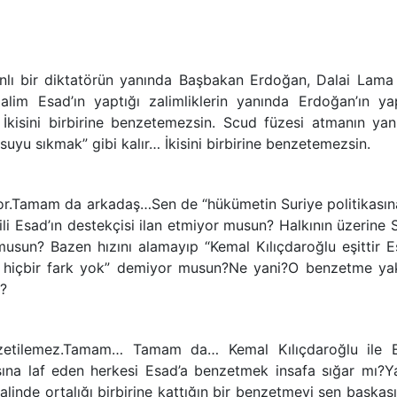
nlı bir diktatörün yanında Başbakan Erdoğan, Dalai Lama 
Zalim Esad’ın yaptığı zalimliklerin yanında Erdoğan’ın yap
r… İkisini birbirine benzetemezsin. Scud füzesi atmanın ya
suyu sıkmak” gibi kalır… İkisini birbirine benzetemezsin.
or.Tamam da arkadaş…Sen de “hükümetin Suriye politikasına
ili Esad’ın destekçisi ilan etmiyor musun? Halkının üzerine
 musun? Bazen hızını alamayıp “Kemal Kılıçdaroğlu eşittir 
 hiçbir fark yok” demiyor musun?Ne yani?O benzetme yak
u?
nzetilemez.Tamam… Tamam da… Kemal Kılıçdaroğlu ile 
ikasına laf eden herkesi Esad’a benzetmek insafa sığar mı?
alinde ortalığı birbirine kattığın bir benzetmeyi sen başkası