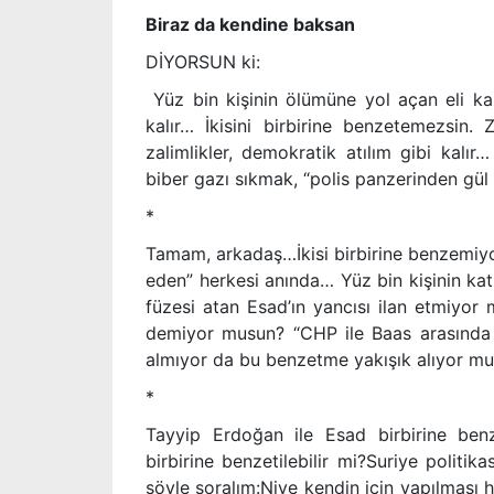
Biraz da kendine baksan
DİYORSUN ki:
Yüz bin kişinin ölümüne yol açan eli ka
kalır… İkisini birbirine benzetemezsin. 
zalimlikler, demokratik atılım gibi kalı
biber gazı sıkmak, “polis panzerinden gül 
*
Tamam, arkadaş…İkisi birbirine benzemiy
eden” herkesi anında… Yüz bin kişinin kat
füzesi atan Esad’ın yancısı ilan etmiyor
demiyor musun? “CHP ile Baas arasında
almıyor da bu benzetme yakışık alıyor m
*
Tayyip Erdoğan ile Esad birbirine be
birbirine benzetilebilir mi?Suriye polit
şöyle soralım:Niye kendin için yapılması h