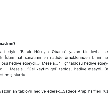
madı mı?
rfleriyle “Barak Hüseyin Obama” yazan bir levha he
 İslam hat sanatının en nadide örneklerinden birini he
blosu hediye etseydi…- Mesela… “Hiç” tablosu hediye etsey
di…- Mesela… “Gel keyfim gel” tablosu hediye etseydi…B
stirmiş olurdu.
yazdırılan tabloyu hediye ederek…Sadece Arap harfleri rüz