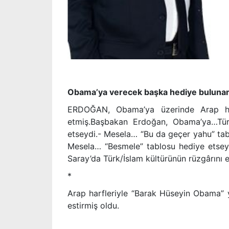
Obama’ya verecek başka hediye buluna
ERDOĞAN, Obama’ya üzerinde Arap ha
etmiş.Başbakan Erdoğan, Obama’ya…Türk
etseydi.- Mesela… “Bu da geçer yahu” ta
Mesela… “Besmele” tablosu hediye etsey
Saray’da Türk/İslam kültürünün rüzgârını e
*
Arap harfleriyle “Barak Hüseyin Obama” 
estirmiş oldu.