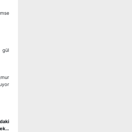
imse
 gül
ğmur
uyor
daki
mek…