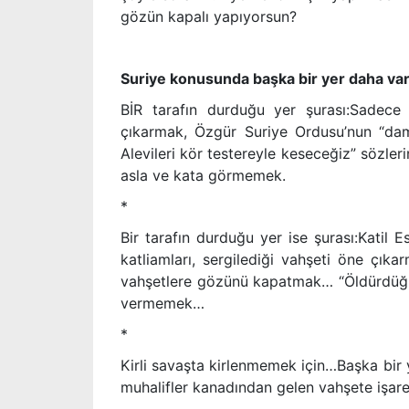
gözün kapalı yapıyorsun?
Suriye konusunda başka bir yer daha va
BİR tarafın durduğu yer şurası:Sadece
çıkarmak, Özgür Suriye Ordusu’nun “d
Alevileri kör testereyle keseceğiz” sözleri
asla ve kata görmemek.
*
Bir tarafın durduğu yer ise şurası:Katil 
katliamları, sergilediği vahşeti öne çık
vahşetlere gözünü kapatmak… “Öldürdüğü
vermemek…
*
Kirli savaşta kirlenmemek için…Başka bir
muhalifler kanadından gelen vahşete işa