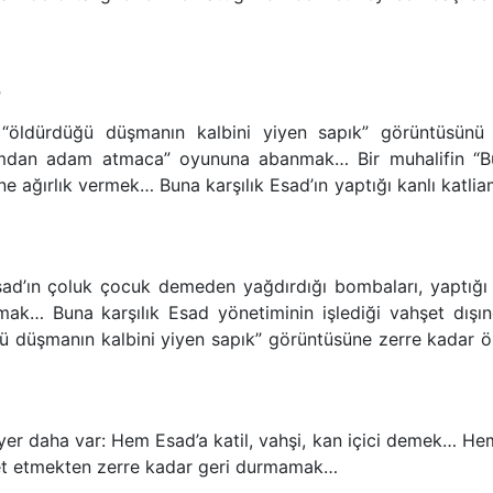
r
 “öldürdüğü düşmanın kalbini yiyen sapık” görüntüsünü
amdan adam atmaca” oyununa abanmak… Bir muhalifin “B
ne ağırlık vermek… Buna karşılık Esad’ın yaptığı kanlı katlia
Esad’ın çoluk çocuk demeden yağdırdığı bombaları, yaptığı 
armak… Buna karşılık Esad yönetiminin işlediği vahşet dışı
 düşmanın kalbini yiyen sapık” görüntüsüne zerre kadar 
 yer daha var: Hem Esad’a katil, vahşi, kan içici demek… H
ret etmekten zerre kadar geri durmamak…