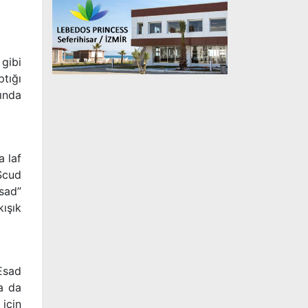
gibi
tığı
nında
 laf
 Scud
Esad”
ışık
Esad
Ya da
 için