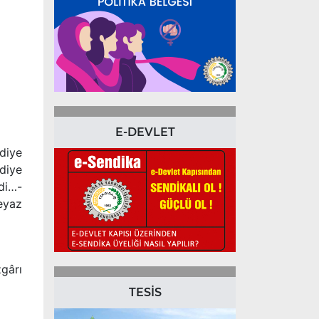
E-DEVLET
diye
diye
di…-
eyaz
gârı
TESİS