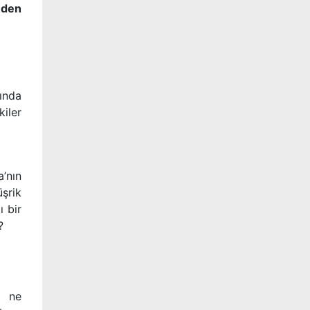
nden
ında
kiler
a’nın
şrik
ı bir
n?
i ne