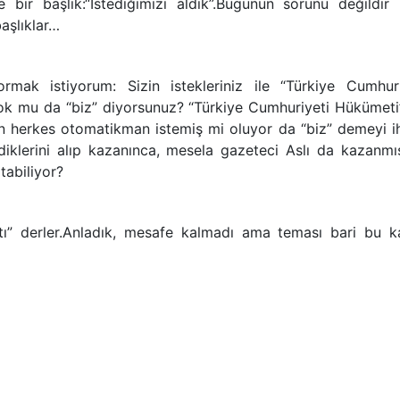
 bir başlık:“İstediğimizi aldık”.Bugünün sorunu değildir
başlıklar…
mak istiyorum: Sizin istekleriniz ile “Türkiye Cumhuri
 yok mu da “biz” diyorsunuz? “Türkiye Cumhuriyeti Hükümeti
an herkes otomatikman istemiş mi oluyor da “biz” demeyi i
klerini alıp kazanınca, mesela gazeteci Aslı da kazanmı
tabiliyor?
tı” derler.Anladık, mesafe kalmadı ama teması bari bu k