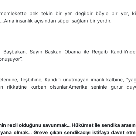
memlekette pek tekin bir yer değildir böyle bir yer, k
…Ama insanlık açısından süper sağlam bir yerdir.
n Başbakan, Sayın Başkan Obama ile Regaib Kandili’nde
onuşuyor”.
emine, teşbihine, Kandil’i unutmayan imanlı kalbine, “ya
n rikkatine kurban olsunlar.Amerika seninle gurur duy
inin rezil olduğunu savunmak… Hükümet ile sendika arasın
 yana olmak… Greve çıkan sendikacıyı istifaya davet et