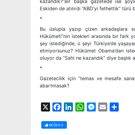
kazandık?”Bir başka gazetede ise şöyle
Eskiden de atılırdı “ABD’yi fethettik” türü 
*
Bu üslupla yazıp çizen arkadaşlara sor
Hükümeti”nin istekleri arasında bir fark
şey istediğinde, o şeyi Türkiye’de yaşay
etmiyorsunuz? Hükümet Obama’dan istedi
oluyor da “Sahi ne kazandık” diye başlık a
*
Gazetecilik için “temas ve mesafe sana
abartmasak?
X
Facebook
LinkedIn
WhatsApp
Messenger
Email
Share
BEĞEN
0