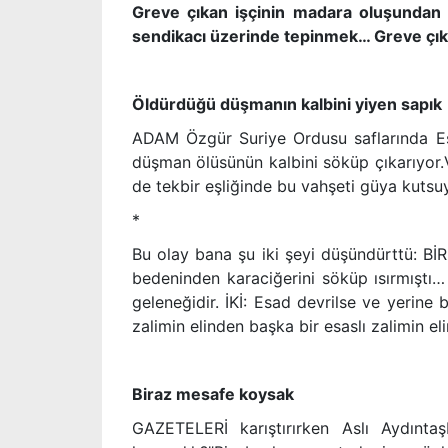
Greve çıkan işçinin madara oluşundan 
sendikacı üzerinde tepinmek… Greve ç
Öldürdüğü düşmanın kalbini yiyen sapık
ADAM Özgür Suriye Ordusu saflarında Es
düşman ölüsünün kalbini söküp çıkarıyor.V
de tekbir eşliğinde bu vahşeti güya kutsu
*
Bu olay bana şu iki şeyi düşündürttü: Bİ
bedeninden karaciğerini söküp ısırmıştı…
geleneğidir. İKİ: Esad devrilse ve yerine 
zalimin elinden başka bir esaslı zalimin
Biraz mesafe koysak
GAZETELERİ karıştırırken Aslı Aydıntaşb