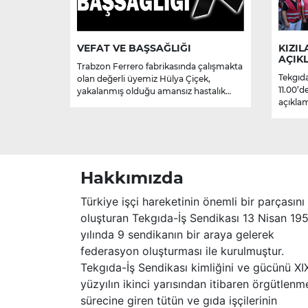
VEFAT VE BAŞSAĞLIĞI
KIZIL
AÇIK
Trabzon Ferrero fabrikasında çalışmakta
Tekgıda
olan değerli üyemiz Hülya Çiçek,
11.00’d
yakalanmış olduğu amansız hastalık
açıklam
sebebiyle hayatını kaybetmiştir.
Merhume’ye Allah’tan rahmet; başta
ailesi olmak üzere yakınlarına,
sevenlerine ve çalışma arkadaşlarına
başsağlığı ve sabır dileriz.
Hakkımızda
Türkiye işçi hareketinin önemli bir parçasını
oluşturan Tekgıda-İş Sendikası 13 Nisan 19
yılında 9 sendikanın bir araya gelerek
federasyon oluşturması ile kurulmuştur.
Tekgıda-İş Sendikası kimliğini ve gücünü XI
yüzyılın ikinci yarısından itibaren örgütlenm
sürecine giren tütün ve gıda işçilerinin