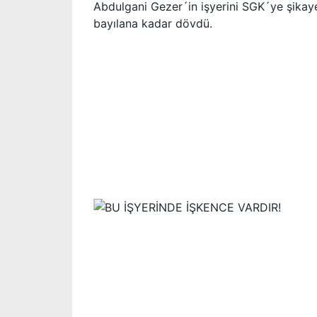
Abdulgani Gezer´in işyerini SGK´ye şikaye
bayılana kadar dövdü.