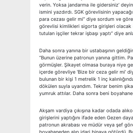
verin. Yoksa jandarma ile gidersiniz’ deyinc
ismini yazdırdı. SGK görevlisinin yapacağı
para cezası gelir mi” diye sordum ve görevl
görevlisi kimlikleri sigorta girişleri olac
tutulan işçiler tekrar işbaşı yaptı” diye anla
Daha sonra yanına bir ustabaşının geldiğin
“Bunun üzerine patronun yanına gittim. Pa
görmüşler. Şikayet olmasa buraya niye gel
içerde görevliye ‘Bize bir ceza gelir mi’
bulunan bir kişi 1 metrelik 1 inç kalınlığ
dökülen suyla uyandım. Tekrar benim şika
yumruk attılar. Daha sonra beni boyahanede
Akşam vardiya çıkışına kadar odada alıko
girişlerini yaptığını ifade eden Gezen daya
patronun akrabası ve müdür veya şef gör
boyahaneden alıp idari binaya götürdü. B