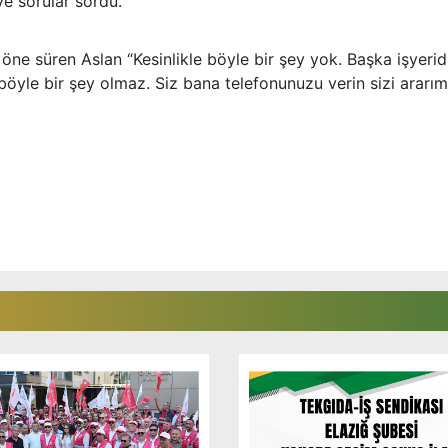
iye sorular sordu.
ne süren Aslan “Kesinlikle böyle bir şey yok. Başka işyeridi
 böyle bir şey olmaz. Siz bana telefonunuzu verin sizi ararım