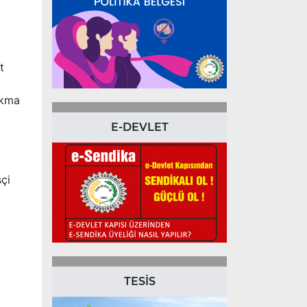
t
akma
E-DEVLET
çi
TESİS