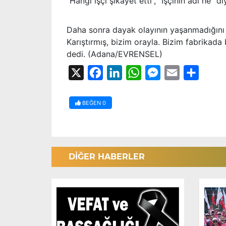
“Hangi işçi şikâyet etti”, “İşçinin adı ne” d
Daha sonra dayak olayının yaşanmadığını ö
Karıştırmış, bizim orayla. Bizim fabrikada
dedi. (Adana/EVRENSEL)
X
Facebook
LinkedIn
WhatsApp
Messenger
Email
Share
BEĞEN
0
DİĞER HABERLER