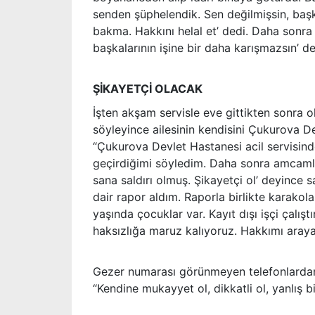
senden şüphelendik. Sen değilmişsin, baş
bakma. Hakkını helal et’ dedi. Daha sonra
başkalarının işine bir daha karışmazsın’ de
ŞİKAYETÇİ OLACAK
İşten akşam servisle eve gittikten sonra ola
söyleyince ailesinin kendisini Çukurova 
“Çukurova Devlet Hastanesi acil servisind
geçirdiğimi söyledim. Daha sonra amcaml
sana saldırı olmuş. Şikayetçi ol’ deyince
dair rapor aldım. Raporla birlikte karako
yaşında çocuklar var. Kayıt dışı işçi çalıştır
haksızlığa maruz kalıyoruz. Hakkımı aray
Gezer numarası görünmeyen telefonlardan t
“Kendine mukayyet ol, dikkatli ol, yanlış b