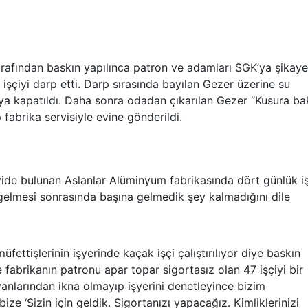
arafından baskın yapılınca patron ve adamları SGK’ya şikaye
 işçiyi darp etti. Darp sırasında bayılan Gezer üzerine su
aya kapatıldı. Daha sonra odadan çıkarılan Gezer “Kusura b
p fabrika servisiyle evine gönderildi.
de bulunan Aslanlar Alüminyum fabrikasında dört günlük iş
n gelmesi sonrasında başına gelmedik şey kalmadığını dile
ettişlerinin işyerinde kaçak işçi çalıştırılıyor diye baskın
 fabrikanın patronu apar topar sigortasız olan 47 işçiyi bir
larından ikna olmayıp işyerini denetleyince bizim
ize ‘Sizin için geldik. Sigortanızı yapacağız. Kimliklerinizi