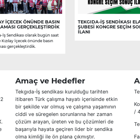
AY İÇECEK ÖNÜNDE BASIN
TEKGIDA-İŞ SENDİKASI EL
LAMASI GERÇEKLEŞTİRDİK
ŞUBESİ KONGRE SEÇİM S
İLANI
-İş Sendikası olarak bugün saat
e Kızılay İçecek önünde basın
ası gerçekleştirdik.
Amaç ve Hedefler
A
Tekgıda-İş sendikası kurulduğu tarihten
Te
52
itibaren Türk çalışma hayatı içerisinde etkin
Ko
bir şekilde var olmuş ve çalışma yaşamının
/ 
ciddi ve süregelen sorunlarına her zaman
X.
çözüm arayan, üreten ve bu çözümleri de
Te
e
başarıyla hayata geçiren lider bir sendika
olma kimliği ile ön plana çıkmıştır.
Fa