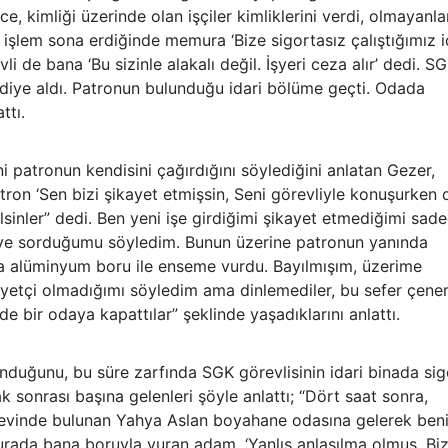
e, kimliği üzerinde olan işçiler kimliklerini verdi, olmayanla
 işlem sona erdiğinde memura ‘Bize sigortasız çalıştığımız i
i de bana ‘Bu sizinle alakalı değil. İşyeri ceza alır’ dedi. S
ak diye aldı. Patronun bulunduğu idari bölüme geçti. Odada
ttı.
i patronun kendisini çağırdığını söylediğini anlatan Gezer,
tron ‘Sen bizi şikayet etmişsin, Seni görevliyle konuşurken 
sinler” dedi. Ben yeni işe girdiğimi şikayet etmediğimi sad
 diye sorduğumu söyledim. Bunun üzerine patronun yanında
ında alüminyum boru ile enseme vurdu. Bayılmışım, üzerime
yetçi olmadığımı söyledim ama dinlemediler, bu sefer çen
 bir odaya kapattılar” şeklinde yaşadıklarını anlattı.
nduğunu, bu süre zarfında SGK görevlisinin idari binada sig
k sonrası başına gelenleri şöyle anlattı; “Dört saat sonra,
evinde bulunan Yahya Aslan boyahane odasına gelerek ben
urada bana boruyla vuran adam, ‘Yanlış anlaşılma olmuş. Bi