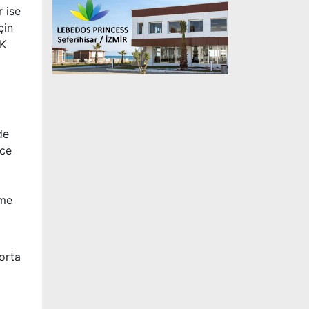
r ise
çin
GK
de
ece
eme
orta
i
z