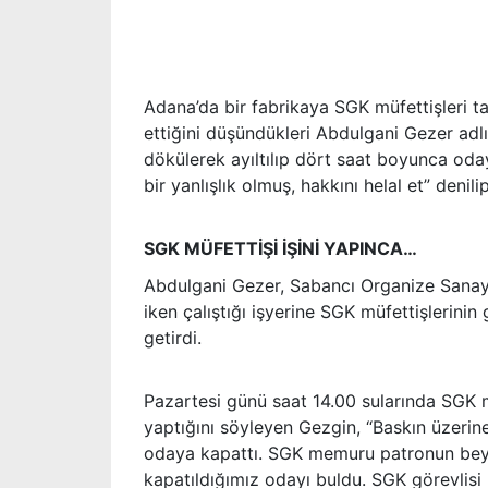
Adana’da bir fabrikaya SGK müfettişleri t
ettiğini düşündükleri Abdulgani Gezer adlı
dökülerek ayıltılıp dört saat boyunca od
bir yanlışlık olmuş, hakkını helal et” denili
SGK MÜFETTİŞİ İŞİNİ YAPINCA…
Abdulgani Gezer, Sabancı Organize Sanayi
iken çalıştığı işyerine SGK müfettişlerini
getirdi.
Pazartesi günü saat 14.00 sularında SGK müf
yaptığını söyleyen Gezgin, “Baskın üzerine
odaya kapattı. SGK memuru patronun beyan
kapatıldığımız odayı buldu. SGK görevlisi b