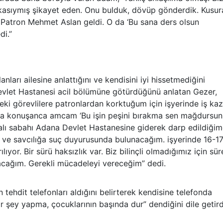
kasıymış şikayet eden. Onu bulduk, dövüp gönderdik. Kusur
 Patron Mehmet Aslan geldi. O da ‘Bu sana ders olsun
di.”
nları ailesine anlattığını ve kendisini iyi hissetmediğini
Devlet Hastanesi acil bölümüne götürdüğünü anlatan Gezer,
eki görevlilere patronlardan korktuğum için işyerinde iş kaz
a konuşanca amcam ‘Bu işin peşini bırakma sen mağdursun
 salı sabahı Adana Devlet Hastanesine giderek darp edildiği
la ve savcılığa suç duyurusunda bulunacağım. işyerinde 16-1
ılıyor. Bir sürü haksızlık var. Biz bilinçli olmadığımız için sür
acağım. Gerekli mücadeleyi vereceğim” dedi.
ehdit telefonları aldığını belirterek kendisine telefonda
ir şey yapma, çocuklarının başında dur” dendiğini dile getird