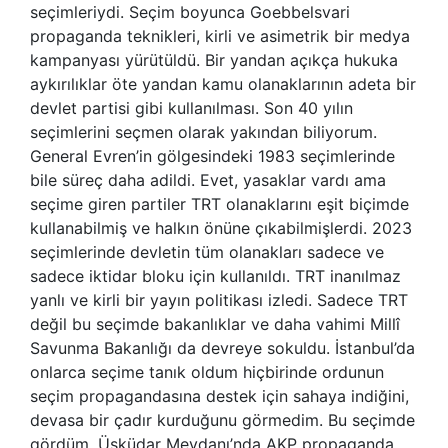
seçimleriydi. Seçim boyunca Goebbelsvari
propaganda teknikleri, kirli ve asimetrik bir medya
kampanyası yürütüldü. Bir yandan açıkça hukuka
aykırılıklar öte yandan kamu olanaklarının adeta bir
devlet partisi gibi kullanılması. Son 40 yılın
seçimlerini seçmen olarak yakından biliyorum.
General Evren’in gölgesindeki 1983 seçimlerinde
bile süreç daha adildi. Evet, yasaklar vardı ama
seçime giren partiler TRT olanaklarını eşit biçimde
kullanabilmiş ve halkın önüne çıkabilmişlerdi. 2023
seçimlerinde devletin tüm olanakları sadece ve
sadece iktidar bloku için kullanıldı. TRT inanılmaz
yanlı ve kirli bir yayın politikası izledi. Sadece TRT
değil bu seçimde bakanlıklar ve daha vahimi Millî
Savunma Bakanlığı da devreye sokuldu. İstanbul’da
onlarca seçime tanık oldum hiçbirinde ordunun
seçim propagandasına destek için sahaya indiğini,
devasa bir çadır kurduğunu görmedim. Bu seçimde
gördüm. Üsküdar Meydanı’nda AKP propaganda