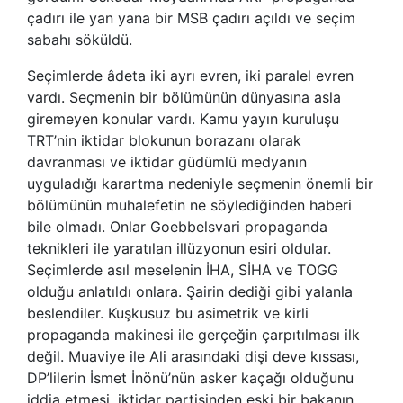
çadırı ile yan yana bir MSB çadırı açıldı ve seçim
sabahı söküldü.
Seçimlerde âdeta iki ayrı evren, iki paralel evren
vardı. Seçmenin bir bölümünün dünyasına asla
giremeyen konular vardı. Kamu yayın kuruluşu
TRT’nin iktidar blokunun borazanı olarak
davranması ve iktidar güdümlü medyanın
uyguladığı karartma nedeniyle seçmenin önemli bir
bölümünün muhalefetin ne söylediğinden haberi
bile olmadı. Onlar Goebbelsvari propaganda
teknikleri ile yaratılan illüzyonun esiri oldular.
Seçimlerde asıl meselenin İHA, SİHA ve TOGG
olduğu anlatıldı onlara. Şairin dediği gibi yalanla
beslendiler. Kuşkusuz bu asimetrik ve kirli
propaganda makinesi ile gerçeğin çarpıtılması ilk
değil. Muaviye ile Ali arasındaki dişi deve kıssası,
DP’lilerin İsmet İnönü’nün asker kaçağı olduğunu
iddia etmesi, iktidar partisinden eski bir bakanın