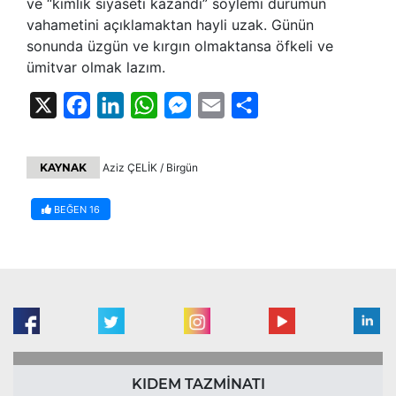
ve “kimlik siyaseti kazandı” söylemi durumun
vahametini açıklamaktan hayli uzak. Günün
sonunda üzgün ve kırgın olmaktansa öfkeli ve
ümitvar olmak lazım.
X
Facebook
LinkedIn
WhatsApp
Messenger
Email
Share
KAYNAK
Aziz ÇELİK / Birgün
BEĞEN
16
KIDEM TAZMİNATI