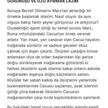
GÖRÜNÜŞÜ VE ÖZÜ AYIRMAK LAZIM
Konuya Bertell Ollman’ın Marx’tan aktardığı bir
örnekle başlamak isterim. Nasıl oluyor da aynı
olguya bakıp farklı şeyler görüyoruz ve anlıyoruz?
Diyalektiğin işaret ettiği bu temel sorunu Marx,
Roma mitolojisindeki Cacus’tan örnek vererek
anlatır. Yarı insan, yarı canavar olan Cacus hayatını
mağarada sürdürür ve sadece geceleri öküz
çalmak için dışarı çıkardı. Öküzleri çaldığını kimse
anlamasın diye de onları başlarından itip geriye
doğru sürükleyerek mağarasına götürürdü ki
herkes öküzlerin ayak izlerine bakıp onların aslında
mağaradan dışarıya doğru kaçtıklarını sansın.
Köylüler her sabah kalkıp da öküzlerini yerlerinde
bulamadıklarında Cacus’u suçlamaz, ayak izlerinin
gittiği yöne bakarak öküzlerin Cacus’un
mağarasından çıkıp kırda kaybolduklarını sanırlardı.
Bu öyküdeki temel sorun gerçekliğin aslında kendi