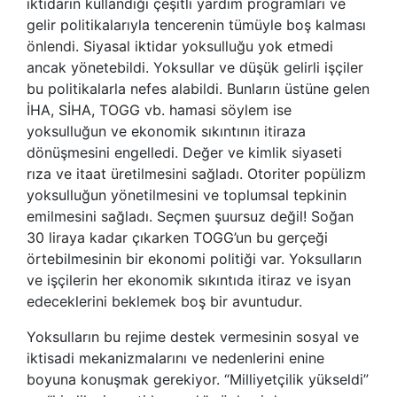
iktidarın kullandığı çeşitli yardım programları ve
gelir politikalarıyla tencerenin tümüyle boş kalması
önlendi. Siyasal iktidar yoksulluğu yok etmedi
ancak yönetebildi. Yoksullar ve düşük gelirli işçiler
bu politikalarla nefes alabildi. Bunların üstüne gelen
İHA, SİHA, TOGG vb. hamasi söylem ise
yoksulluğun ve ekonomik sıkıntının itiraza
dönüşmesini engelledi. Değer ve kimlik siyaseti
rıza ve itaat üretilmesini sağladı. Otoriter popülizm
yoksulluğun yönetilmesini ve toplumsal tepkinin
emilmesini sağladı. Seçmen şuursuz değil! Soğan
30 liraya kadar çıkarken TOGG’un bu gerçeği
örtebilmesinin bir ekonomi politiği var. Yoksulların
ve işçilerin her ekonomik sıkıntıda itiraz ve isyan
edeceklerini beklemek boş bir avuntudur.
Yoksulların bu rejime destek vermesinin sosyal ve
iktisadi mekanizmalarını ve nedenlerini enine
boyuna konuşmak gerekiyor. “Milliyetçilik yükseldi”