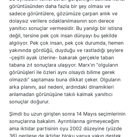
görüntüsünden daha fazla bir şey olması ve
sadece görüntülere, gözümüze çarpan anlık ve
dolaysız verilere odaklanılmasının son derece
yanıltıcı sonuçlar vermesidir. Bu yanılgı bir istisna
değil, tersine pek çok insan dünyayı bu şekilde
algılıyor. Pek çok insan, pek çok durumda, hemen
yakınında gördüğü, duyduğu ve rastladığı şeylere
-çeşitli ayak izlerine- bakarak gerçekle taban
tabana zıt sonuçlara ulaşıyor. Marx’ın “olguların
görünüşleri ile özleri aynı olsaydı bilime gerek
olmazdı” saptaması buna dikkat çeker. Olguların
arka planını, asıl nedeni, ardındaki dinamikleri
anlamadan görünüşüne takılı kalmak yanıltıcı
sonuçlar doğurur.
Şimdi bu uzun girişten sonra 14 Mayıs seçimlerinin
sonuçlarına bakalım. Ayrıntılarına girmeyeceğim
ama iktidar partisinin oyu 2002 düzeyine (yüzde
36) gerilese de iktidar bloku yarıya yakın destek