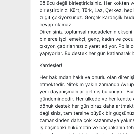
Bölücü değil birleştiricisiniz. Her kökten 
birleştirdiniz. Kürt, Türk, Laz, Çerkez, he
zılgıt çekiyorsunuz. Gerçek kardeşlik bud
cevap olamaz.
Direnişiniz toplumsal mücadelenin ekseni h
binlerce işçi, emekçi, genç, kadın ve çocu
çıkıyor, çadırlarınızı ziyaret ediyor. Poli
yapıyorlar. Bu destek her gün katlanarak
Kardeşler!
Her bakımdan haklı ve onurlu olan direniş
etmektedir. Nitekim yakın zamanda Avrupa’
yeni dayanışmacılar gelmiş bulunuyor. Bunl
gündemindedir. Her ülkede ve her kentte di
dönük destek her gün biraz daha artmakta
değilsiniz, tam tersine büyük bir güçsün
zamankinden daha çok kazanmaya yakınsı
İş başındaki hükümetin ve başbakanın tehdit