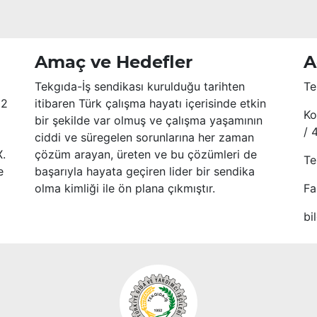
Amaç ve Hedefler
A
Tekgıda-İş sendikası kurulduğu tarihten
Te
52
itibaren Türk çalışma hayatı içerisinde etkin
Ko
bir şekilde var olmuş ve çalışma yaşamının
/ 
ciddi ve süregelen sorunlarına her zaman
X.
çözüm arayan, üreten ve bu çözümleri de
Te
e
başarıyla hayata geçiren lider bir sendika
olma kimliği ile ön plana çıkmıştır.
Fa
bi