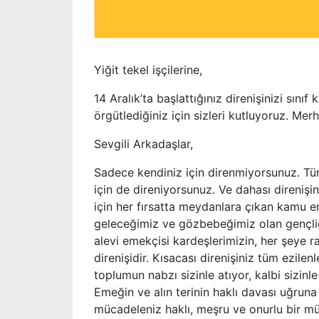
Yiğit tekel işçilerine,
14 Aralık’ta başlattığınız direnişinizi sını
örgütlediğiniz için sizleri kutluyoruz. Mer
Sevgili Arkadaşlar,
Sadece kendiniz için direnmiyorsunuz. Türk
için de direniyorsunuz. Ve dahası direnişin
için her fırsatta meydanlara çıkan kamu eme
geleceğimiz ve gözbebeğimiz olan gençliği
alevi emekçisi kardeşlerimizin, her şeye
direnişidir. Kısacası direnişiniz tüm ezile
toplumun nabzı sizinle atıyor, kalbi sizinle
Emeğin ve alın terinin haklı davası uğrun
mücadeleniz haklı, meşru ve onurlu bir m