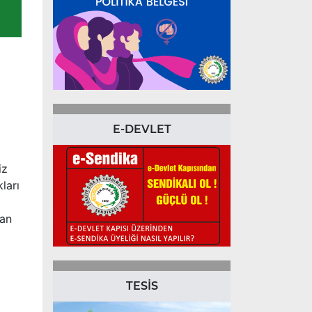
E-DEVLET
iz
ları
şan
TESİS