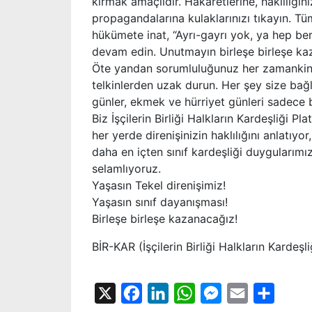
kırmak amaçlıdır. Hakaretlerine, haklılığını
propagandalarına kulaklarınızı tıkayın. Tüm
hükümete inat, “Ayrı-gayrı yok, ya hep ber
devam edin. Unutmayın birleşe birleşe ka
Öte yandan sorumluluğunuz her zamankinde
telkinlerden uzak durun. Her şey size ba
günler, ekmek ve hürriyet günleri sadece bi
Biz İşçilerin Birliği Halkların Kardeşliği 
her yerde direnişinizin haklılığını anlatıy
daha en içten sınıf kardeşliği duygularımızl
selamlıyoruz.
Yaşasın Tekel direnişimiz!
Yaşasın sınıf dayanışması!
Birleşe birleşe kazanacağız!
BİR-KAR (İşçilerin Birliği Halkların Kardeşl
X
Facebook
LinkedIn
WhatsApp
Messenger
Email
Share