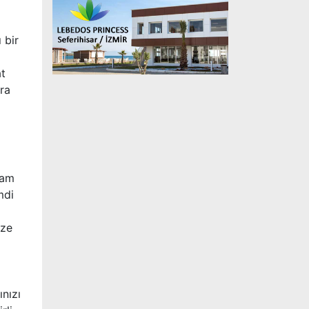
 bir
at
ara
vam
mdi
ize
ınızı