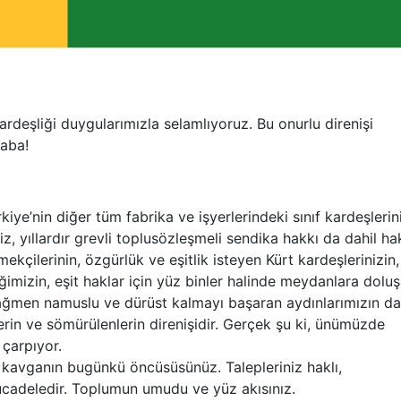
f kardeşliği duygularımızla selamlıyoruz. Bu onurlu direnişi
haba!
iye’nin diğer tüm fabrika ve işyerlerindeki sınıf kardeşlerin
iz, yıllardır grevli toplusözleşmeli sendika hakkı da dahil hak
kçilerinin, özgürlük ve eşitlik isteyen Kürt kardeşlerinizin,
mizin, eşit haklar için yüz binler halinde meydanlara dolu
 rağmen namuslu ve dürüst kalmayı başaran aydınlarımızın da
nlerin ve sömürülenlerin direnişidir. Gerçek şu ki, ünümüzde
 çarpıyor.
a kavganın bugünkü öncüsüsünüz. Talepleriniz haklı,
ücadeledir. Toplumun umudu ve yüz akısınız.