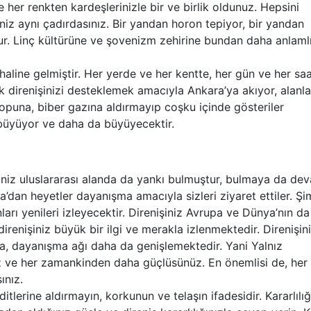
ve her renkten kardeşlerinizle bir ve birlik oldunuz. Hepsini
piniz aynı çadırdasınız. Bir yandan horon tepiyor, bir yandan
ur. Linç kültürüne ve şovenizm zehirine bundan daha anlamlı
aline gelmiştir. Her yerde ve her kentte, her gün ve her sa
k direnişinizi desteklemek amacıyla Ankara’ya akıyor, alanl
s copuna, biber gazına aldırmayıp coşku içinde gösteriler
 büyüyor ve daha da büyüyecektir.
iniz uluslararası alanda da yankı bulmuştur, bulmaya da de
dan heyetler dayanışma amacıyla sizleri ziyaret ettiler. Şi
arı yenileri izleyecektir. Direnişiniz Avrupa ve Dünya’nın da
renişiniz büyük bir ilgi ve merakla izlenmektedir. Direnişin
, dayanışma ağı daha da genişlemektedir. Yani Yalnız
üz ve her zamankinden daha güçlüsünüz. En önemlisi de, her
nız.
lerine aldırmayın, korkunun ve telaşın ifadesidir. Kararlılığ