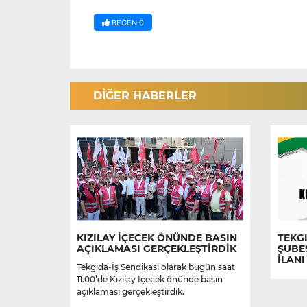
BEĞEN
0
DİĞER HABERLER
KIZILAY İÇECEK ÖNÜNDE BASIN
TEKGI
AÇIKLAMASI GERÇEKLEŞTİRDİK
ŞUBE
İLANI
Tekgıda-İş Sendikası olarak bugün saat
11.00’de Kızılay İçecek önünde basın
açıklaması gerçekleştirdik.