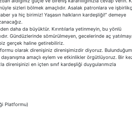
zdan aldığınız güçle ve direniş kararlılığınızla cevap verin. Ki
üyle sizleri bölmek amaçlıdır. Asalak patronlara ve işbirlikç
aber ya hiç birimiz! Yaşasın halkların kardeşliği!” demeye
zanacağız.
n daha da büyüktür. Kırıntılarla yetinmeyin, bu yönlü
ğlıdır. Gündüzlerinde sömürülmeyen, gecelerinde aç yatılma
z gerçek haline getirebiliriz.
Platformu olarak direnişiniz direnişimizdir diyoruz. Bulunduğu
or, dayanışma amaçlı eylem ve etkinlikler örgütlüyoruz. Bir ke
a direnişinizi en içten sınıf kardeşliği duygularımızla
iği Platformu)