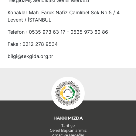
Tekgıda-İş Sendikası Genel Merkezi
Konaklar Mah. Faruk Nafiz Çamlıbel Sok.No:5 / 4.
Levent / İSTANBUL
Telefon : 0535 973 63 17 - 0535 973 60 86
Faks : 0212 278 9534
bilgi@tekgida.org.tr
HAKKIMIZDA
Tarihçe
Genel Başkanlarımız
Amaç ve Hedefler