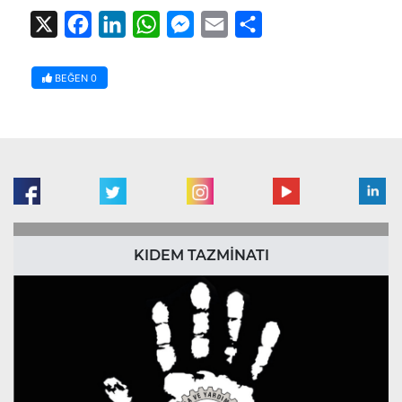
X
Facebook
LinkedIn
WhatsApp
Messenger
Email
Share
BEĞEN
0
KIDEM TAZMİNATI