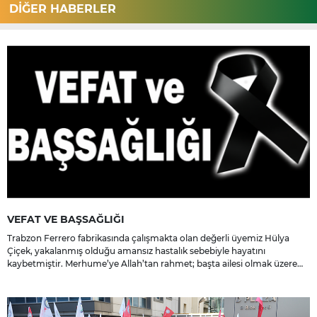
DİĞER HABERLER
VEFAT VE BAŞSAĞLIĞI
Trabzon Ferrero fabrikasında çalışmakta olan değerli üyemiz Hülya
Çiçek, yakalanmış olduğu amansız hastalık sebebiyle hayatını
kaybetmiştir. Merhume’ye Allah’tan rahmet; başta ailesi olmak üzere
yakınlarına, sevenlerine ve çalışma arkadaşlarına başsağlığı ve sabır
dileriz.