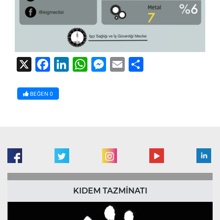
X
Facebook
LinkedIn
WhatsApp
Messenger
Email
Share
BEĞEN
0
KIDEM TAZMİNATI