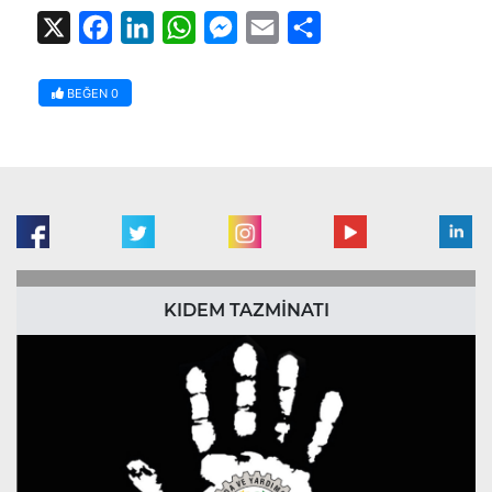
X
Facebook
LinkedIn
WhatsApp
Messenger
Email
Share
BEĞEN
0
KIDEM TAZMİNATI