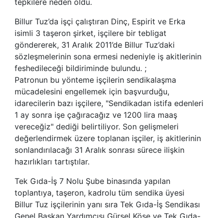
tepkilere neden oldu.
Billur Tuz’da işçi çalıştıran Dinç, Espirit ve Erka
isimli 3 taşeron şirket, işçilere bir tebligat
göndererek, 31 Aralık 2011’de Billur Tuz’daki
sözleşmelerinin sona ermesi nedeniyle iş akitlerinin
feshedileceği bildiriminde bulundu. ;
Patronun bu yönteme işçilerin sendikalaşma
mücadelesini engellemek için başvurduğu,
idarecilerin bazı işçilere, "Sendikadan istifa edenleri
1 ay sonra işe çağıracağız ve 1200 lira maaş
vereceğiz" dediği belirtiliyor. Son gelişmeleri
değerlendirmek üzere toplanan işçiler, iş akitlerinin
sonlandırılacağı 31 Aralık sonrası sürece ilişkin
hazırlıkları tartıştılar.
Tek Gıda-İş 7 Nolu Şube binasında yapılan
toplantıya, taşeron, kadrolu tüm sendika üyesi
Billur Tuz işçilerinin yanı sıra Tek Gıda-İş Sendikası
Genel Başkan Yardımcısı Gürsel Köse ve Tek Gıda-