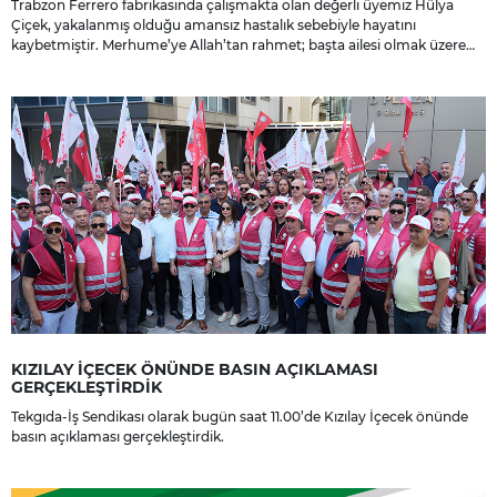
Trabzon Ferrero fabrikasında çalışmakta olan değerli üyemiz Hülya
Çiçek, yakalanmış olduğu amansız hastalık sebebiyle hayatını
kaybetmiştir. Merhume’ye Allah’tan rahmet; başta ailesi olmak üzere
yakınlarına, sevenlerine ve çalışma arkadaşlarına başsağlığı ve sabır
dileriz.
KIZILAY İÇECEK ÖNÜNDE BASIN AÇIKLAMASI
GERÇEKLEŞTİRDİK
Tekgıda-İş Sendikası olarak bugün saat 11.00’de Kızılay İçecek önünde
basın açıklaması gerçekleştirdik.