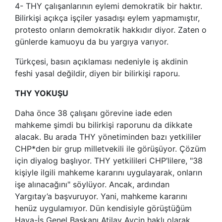
4-
THY çalışanlarının eylemi demokratik bir haktır.
Bilirkişi açıkça işçiler yasadışı eylem yapmamıştır,
protesto onların demokratik hakkıdır diyor. Zaten o
günlerde kamuoyu da bu yargıya varıyor.
Türkçesi, basın açıklaması nedeniyle iş akdinin
feshi yasal değildir, diyen bir bilirkişi raporu.
THY YOKUŞU
Daha önce 38 çalışanı görevine iade eden
mahkeme şimdi bu bilirkişi raporunu da dikkate
alacak. Bu arada THY yönetiminden bazı yetkililer
CHP*den bir grup milletvekili ile görüşüyor. Çözüm
için diyalog başlıyor. THY yetkilileri CHP’lilere, "38
kişiyle ilgili mahkeme kararını uygulayarak, onların
işe alınacağını" söylüyor. Ancak, ardından
Yargıtay’a başvuruyor. Yani, mahkeme kararını
henüz uygulamıyor. Dün kendisiyle görüştüğüm
Hava-İş Genel Başkanı Atilay Ayçin haklı olarak,