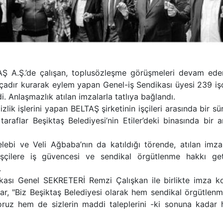
TAŞ A.Ş.’de çalışan, toplusözleşme görüşmeleri devam ede
 çadır kurarak eylem yapan Genel-iş Sendikası üyesi 239 iş
i. Anlaşmazlık atılan imzalarla tatlıya bağlandı.
lik işlerini yapan BELTAŞ şirketinin işçileri arasında bir sü
aflar Beşiktaş Belediyesi’nin Etiler’deki binasında bir a
lebi ve Veli Ağbaba’nın da katıldığı törende, atılan imzal
işçilere iş güvencesi ve sendikal örgütlenme hakkı get
.
ikası Genel SEKRETERİ Remzi Çalışkan ile birlikte imza k
r, "Biz Beşiktaş Belediyesi olarak hem sendikal örgütlenm
iyoruz hem de sizlerin maddi taleplerini -ki sonuna kadar 