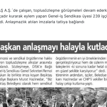
AŞ A.Ş.´de çalışan, toplusözleşme görüşmeleri devam eder
 çadır kurarak eylem yapan Genel-iş Sendikası üyesi 239 işç
di. Anlaşmazlık atılan imzalarla tatlıya bağlandı