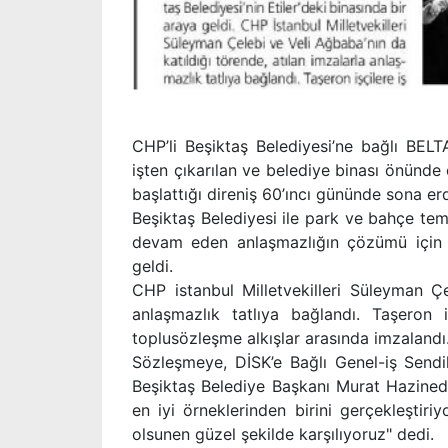
CHP’li Beşiktaş Belediyesi’ne bağlı BEL
işten çıkarılan ve belediye binası önünde
başlattığı direniş 60’ıncı gününde sona erd
Beşiktaş Belediyesi ile park ve bahçe temiz
devam eden anlaşmazlığın çözümü için tar
geldi.
CHP istanbul Milletvekilleri Süleyman Çe
anlaşmazlık tatlıya bağlandı. Taşeron 
toplusözleşme alkışlar arasında imzalandı
Sözleşmeye, DİSK’e Bağlı Genel-iş Send
Beşiktaş Belediye Başkanı Murat Hazineda
en iyi örneklerinden birini gerçekleştir
olsunen güzel şekilde karşılıyoruz" dedi.