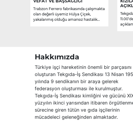
VEFAT VE BAŞSAĞLIĞI
KIZIL
AÇIK
Trabzon Ferrero fabrikasında çalışmakta
Tekgıda
olan değerli üyemiz Hülya Çiçek,
11.00’d
yakalanmış olduğu amansız hastalık
açıklam
sebebiyle hayatını kaybetmiştir.
Merhume’ye Allah’tan rahmet; başta
ailesi olmak üzere yakınlarına,
sevenlerine ve çalışma arkadaşlarına
başsağlığı ve sabır dileriz.
Hakkımızda
Türkiye işçi hareketinin önemli bir parçasını
oluşturan Tekgıda-İş Sendikası 13 Nisan 19
yılında 9 sendikanın bir araya gelerek
federasyon oluşturması ile kurulmuştur.
Tekgıda-İş Sendikası kimliğini ve gücünü XI
yüzyılın ikinci yarısından itibaren örgütlenm
sürecine giren tütün ve gıda işçilerinin
mücadeleci geleneğinden almaktadır.