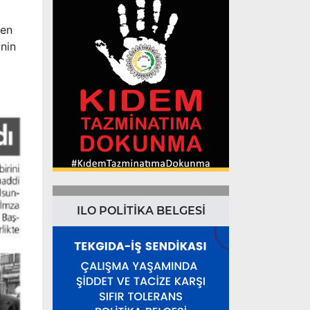
ken
inin
ILO POLİTİKA BELGESİ