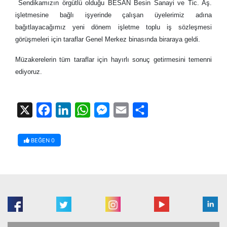
Sendikamızın örgütlü olduğu BESAN Besin Sanayi ve Tic. Aş.
işletmesine bağlı işyerinde çalışan üyelerimiz adına
bağıtlayacağımız yeni dönem işletme toplu iş sözleşmesi
görüşmeleri için taraflar Genel Merkez binasında biraraya geldi.
Müzakerelerin tüm taraflar için hayırlı sonuç getirmesini temenni
ediyoruz.
X
Facebook
LinkedIn
WhatsApp
Messenger
Email
Share
BEĞEN
0