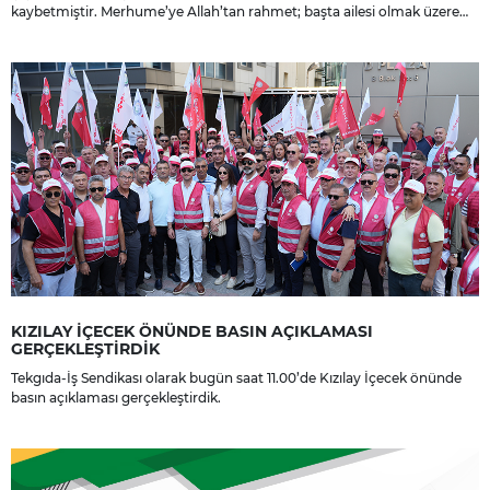
kaybetmiştir. Merhume’ye Allah’tan rahmet; başta ailesi olmak üzere
yakınlarına, sevenlerine ve çalışma arkadaşlarına başsağlığı ve sabır
dileriz.
KIZILAY İÇECEK ÖNÜNDE BASIN AÇIKLAMASI
GERÇEKLEŞTİRDİK
Tekgıda-İş Sendikası olarak bugün saat 11.00’de Kızılay İçecek önünde
basın açıklaması gerçekleştirdik.