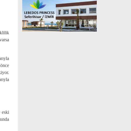
lilik
varsa
rıyla
 önce
iyor.
rıyla
 eski
nında