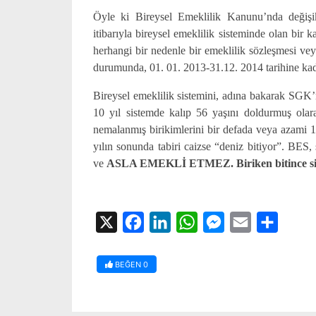
Öyle ki Bireysel Emeklilik Kanunu’nda değişik
itibarıyla bireysel emeklilik sisteminde olan bir k
herhangi bir nedenle bir emeklilik sözleşmesi veya
durumunda, 01. 01. 2013-31.12. 2014 tarihine kada
Bireysel emeklilik sistemini, adına bakarak SGK’
10 yıl sistemde kalıp 56 yaşını doldurmuş olar
nemalanmış birikimlerini bir defada veya azami 10
yılın sonunda tabiri caizse “deniz bitiyor”. BES, s
ve
ASLA EMEKLİ ETMEZ. Biriken bitince size 
X
Facebook
LinkedIn
WhatsApp
Messenger
Email
Share
BEĞEN
0