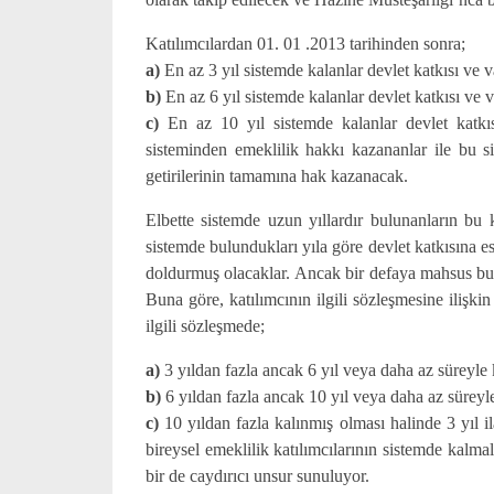
Katılımcılardan 01. 01 .2013 tarihinden sonra;
a)
En az 3 yıl sistemde kalanlar devlet katkısı ve v
b)
En az 6 yıl sistemde kalanlar devlet katkısı ve v
c)
En az 10 yıl sistemde kalanlar devlet katkıs
sisteminden emeklilik hakkı kazananlar ile bu si
getirilerinin tamamına hak kazanacak.
Elbette sistemde uzun yıllardır bulunanların bu 
sistemde bulundukları yıla göre devlet katkısına 
doldurmuş olacaklar. Ancak bir defaya mahsus bu 
Buna göre, katılımcının ilgili sözleşmesine ilişki
ilgili sözleşmede;
a)
3 yıldan fazla ancak 6 yıl veya daha az süreyle 
b)
6 yıldan fazla ancak 10 yıl veya daha az süreyle
c)
10 yıldan fazla kalınmış olması halinde 3 yıl il
bireysel emeklilik katılımcılarının sistemde kalma
bir de caydırıcı unsur sunuluyor.