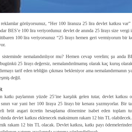
 reklamlar görüyorsunuz, “Her 100 liranıza 25 lira devlet katkısı var” 
dar BES’e 100 lira veriyordunuz devlet de anında 25 lirayı size vergi i
tibaren 100 lira veriyorsunuz “25 lirayı hemen geri vermiyorum bir k
or.
S sisteminde nemalandırılıyor mu? Hemen cevap verelim; şu anda B
 bugünkü 25 lirayı değersiz, nemalandırılmamış olarak kaç kuruş olarak
dırmayı tarif eden tebliğin çıkması bekleniyor ama nemalandırmanın ya
eşmiş değil.
AR
n katkı paylarının yüzde 25’ine karşılık gelen tutar, devlet katkısı o
sınırı var yani her 100 liraya 25 lirayı bir kenara yazmıyorlar. Bir t
rli brüt asgari ücretin hesaplama dönemine isabet eden toplam tut
 yılında devlet katkısı eklenecek maksimum rakam 12 bin TL olabilecek.
mik rakam 12 bin TL olacak. Devlet katkısı, katkı payı ödemelerinden
elirlenen yatırım araçlarında yatırıma yönlendirilecek.