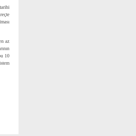
arihi
üreçte
lması
en az
rının
bu 10
sistem