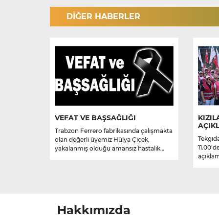
DİĞER HABERLER
VEFAT VE BAŞSAĞLIĞI
KIZIL
AÇIK
Trabzon Ferrero fabrikasında çalışmakta
Tekgıda
olan değerli üyemiz Hülya Çiçek,
11.00’d
yakalanmış olduğu amansız hastalık
açıklam
sebebiyle hayatını kaybetmiştir.
Merhume’ye Allah’tan rahmet; başta
ailesi olmak üzere yakınlarına,
sevenlerine ve çalışma arkadaşlarına
başsağlığı ve sabır dileriz.
Hakkımızda