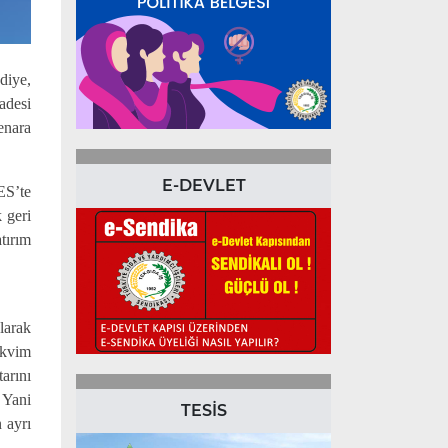
diye,
adesi
enara
E-DEVLET
ES’te
 geri
tırım
larak
akvim
arını
 Yani
TESİS
 ayrı