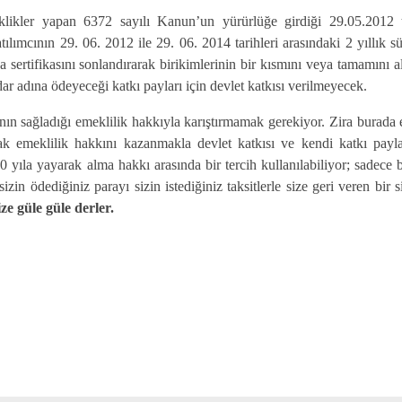
likler yapan 6372 sayılı Kanun’un yürürlüğe girdiği 29.05.2012 t
atılımcının 29. 06. 2012 ile 29. 06. 2014 tarihleri arasındaki 2 yıllık s
 sertifikasını sonlandırarak birikimlerinin bir kısmını veya tamamını a
r adına ödeyeceği katkı payları için devlet katkısı verilmeyecek.
nın sağladığı emeklilik hakkıyla karıştırmamak gerekiyor. Zira burada 
ak emeklilik hakkını kazanmakla devlet katkısı ve kendi katkı payla
 yıla yayarak alma hakkı arasında bir tercih kullanılabiliyor; sadece 
izin ödediğiniz parayı sizin istediğiniz taksitlerle size geri veren bir 
güle güle derler.