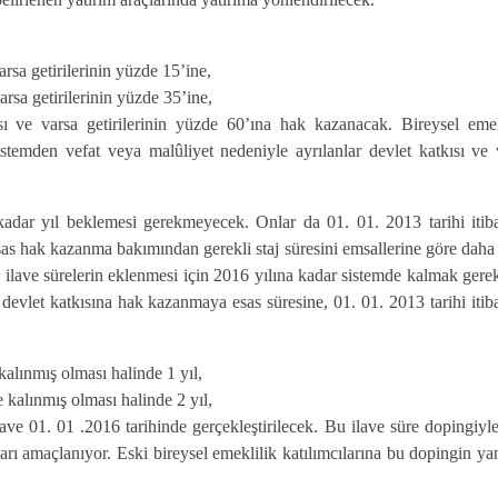
arsa getirilerinin yüzde 15’ine,
arsa getirilerinin yüzde 35’ine,
ı ve varsa getirilerinin yüzde 60’ına hak kazanacak. Bireysel emek
stemden vefat veya malûliyet nedeniyle ayrılanlar devlet katkısı ve 
kadar yıl beklemesi gerekmeyecek. Onlar da 01. 01. 2013 tarihi itiba
esas hak kazanma bakımından gerekli staj süresini emsallerine göre daha
ilave sürelerin eklenmesi için 2016 yılına kadar sistemde kalmak gerek
n devlet katkısına hak kazanmaya esas süresine, 01. 01. 2013 tarihi itiba
kalınmış olması halinde 1 yıl,
 kalınmış olması halinde 2 yıl,
ave 01. 01 .2016 tarihinde gerçekleştirilecek. Bu ilave süre dopingiyle
ları amaçlanıyor. Eski bireysel emeklilik katılımcılarına bu dopingin ya