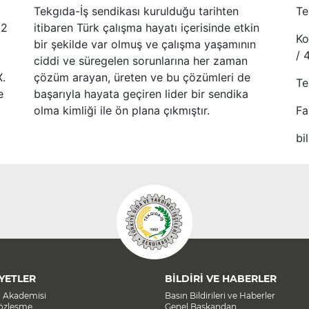
Tekgıda-İş sendikası kurulduğu tarihten
Te
52
itibaren Türk çalışma hayatı içerisinde etkin
Ko
bir şekilde var olmuş ve çalışma yaşamının
/ 
ciddi ve süregelen sorunlarına her zaman
X.
çözüm arayan, üreten ve bu çözümleri de
Te
e
başarıyla hayata geçiren lider bir sendika
olma kimliği ile ön plana çıkmıştır.
Fa
bi
YETLER
BİLDİRİ VE HABERLER
a Akademisi
Basın Bildirileri ve Haberler
Sözleşme
Genel Başkandan