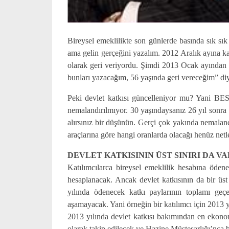
Bireysel emeklilikte son günlerde basında sık sık
ama gelin gerçeğini yazalım. 2012 Aralık ayına ka
olarak geri veriyordu. Şimdi 2013 Ocak ayından i
bunları yazacağım, 56 yaşında geri vereceğim” diy
Peki devlet katkısı güncelleniyor mu? Yani BE
nemalandırılmıyor. 30 yaşındaysanız 26 yıl sonra
alırsınız bir düşünün. Gerçi çok yakında nemalan
araçlarına göre hangi oranlarda olacağı henüz netl
DEVLET KATKISININ ÜST SINIRI DA V
Katılımcılarca bireysel emeklilik hesabına ödene
hesaplanacak. Ancak devlet katkısının da bir üst 
yılında ödenecek katkı paylarının toplamı geçe
aşamayacak. Yani örneğin bir katılımcı için 2013
2013 yılında devlet katkısı bakımından en ekono
olarak takip edilecek ve Hazine Müsteşarlığı’nca b