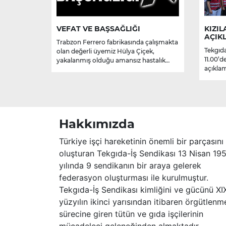
VEFAT VE BAŞSAĞLIĞI
KIZIL
AÇIK
Trabzon Ferrero fabrikasında çalışmakta
Tekgıda
olan değerli üyemiz Hülya Çiçek,
11.00’d
yakalanmış olduğu amansız hastalık
açıklam
sebebiyle hayatını kaybetmiştir.
Merhume’ye Allah’tan rahmet; başta
ailesi olmak üzere yakınlarına,
sevenlerine ve çalışma arkadaşlarına
başsağlığı ve sabır dileriz.
Hakkımızda
Türkiye işçi hareketinin önemli bir parçasını
oluşturan Tekgıda-İş Sendikası 13 Nisan 19
yılında 9 sendikanın bir araya gelerek
federasyon oluşturması ile kurulmuştur.
Tekgıda-İş Sendikası kimliğini ve gücünü XI
yüzyılın ikinci yarısından itibaren örgütlenm
sürecine giren tütün ve gıda işçilerinin