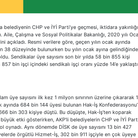
a belediyenin CHP ve İYİ Parti’ye geçmesi, iktidara yakınlığı
ı. Aile, Çalışma ve Sosyal Politikalar Bakanlığı, 2020 yılı Oc
erini açıkladı. Resmi verilere göre, geçen yılın ocak ayında
bin 38 düzeyinde bulunurken bu yılın ocak ayına gelindiğinde
oldu. Sendikalar üye sayısını son bir yılda 58 bin 855 kişi
 857 bin işçi içindeki sendikalı işçi oranı yüzde 14’e yaklaşt
m üye sayısını ilk kez 1 milyon sınırının üzerine çıkararak 1
cak ayında 684 bin 144 üyesi bulunan Hak-İş Konfederasyonu
 666 bin 303 kişiye düştü. Bu düşüşte, Hak-İş’ten koparak
üyük etki gösterirken, AKP’li belediyelerin CHP ve İYİ Part
rol oynadı. Aynı dönemde DİSK de üye sayısını 13 bin 427
yelerde örgütlü Hizmet-İş, 302 bin 911 işçiyle en çok üyeye