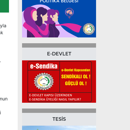
yla
ak
E-DEVLET
ı.
’nun
i
TESİS