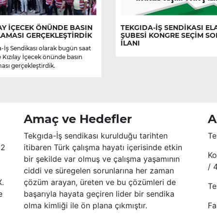
AY İÇECEK ÖNÜNDE BASIN
TEKGIDA-İŞ SENDİKASI EL
LAMASI GERÇEKLEŞTİRDİK
ŞUBESİ KONGRE SEÇİM S
İLANI
-İş Sendikası olarak bugün saat
e Kızılay İçecek önünde basın
ası gerçekleştirdik.
Amaç ve Hedefler
A
Tekgıda-İş sendikası kurulduğu tarihten
Te
52
itibaren Türk çalışma hayatı içerisinde etkin
Ko
bir şekilde var olmuş ve çalışma yaşamının
/ 
ciddi ve süregelen sorunlarına her zaman
X.
çözüm arayan, üreten ve bu çözümleri de
Te
e
başarıyla hayata geçiren lider bir sendika
olma kimliği ile ön plana çıkmıştır.
Fa