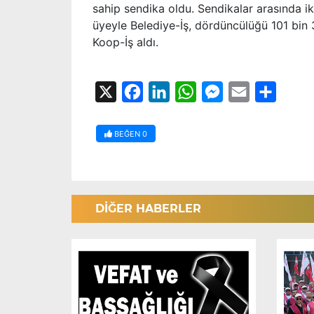
sahip sendika oldu. Sendikalar arasında i
üyeyle Belediye-İş, dördüncülüğü 101 bin 
Koop-İş aldı.
X
Facebook
LinkedIn
WhatsApp
Messenger
Email
Share
BEĞEN
0
DİĞER HABERLER