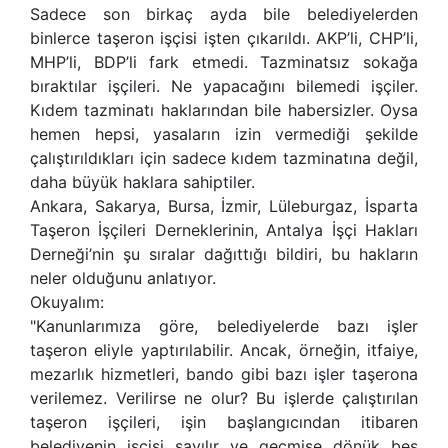
Sadece son birkaç ayda bile belediyelerden
binlerce taşeron işçisi işten çıkarıldı. AKP’li, CHP’li,
MHP’li, BDP’li fark etmedi. Tazminatsız sokağa
bıraktılar işçileri. Ne yapacağını bilemedi işçiler.
Kıdem tazminatı haklarından bile habersizler. Oysa
hemen hepsi, yasaların izin vermediği şekilde
çalıştırıldıkları için sadece kıdem tazminatına değil,
daha büyük haklara sahiptiler.
Ankara, Sakarya, Bursa, İzmir, Lüleburgaz, İsparta
Taşeron İşçileri Derneklerinin, Antalya İşçi Hakları
Derneği’nin şu sıralar dağıttığı bildiri, bu hakların
neler olduğunu anlatıyor.
Okuyalım:
"Kanunlarımıza göre, belediyelerde bazı işler
taşeron eliyle yaptırılabilir. Ancak, örneğin, itfaiye,
mezarlık hizmetleri, bando gibi bazı işler taşerona
verilemez. Verilirse ne olur? Bu işlerde çalıştırılan
taşeron işçileri, işin başlangıcından itibaren
belediyenin işçisi sayılır ve geçmişe dönük beş