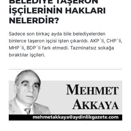
BELEDİYE TAŞERON
İŞÇİLERİNİN HAKLARI
NELERDİR?
Sadece son birkaç ayda bile belediyelerden
binlerce taşeron işçisi işten çıkarıldı. AKP´li, CHP´li,
MHP´li, BDP´li fark etmedi. Tazminatsız sokağa
bıraktılar işçileri.