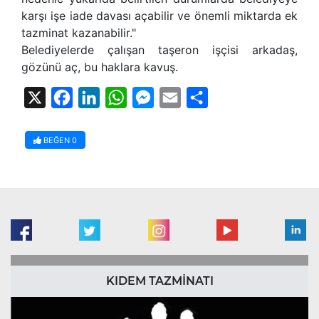
karşı işe iade davası açabilir ve önemli miktarda ek
tazminat kazanabilir."
Belediyelerde çalışan taşeron işçisi arkadaş,
gözünü aç, bu haklara kavuş.
X
Facebook
LinkedIn
WhatsApp
Messenger
Email
Share
BEĞEN
0
KIDEM TAZMİNATI