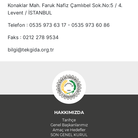
Konaklar Mah. Faruk Nafiz Çamlıbel Sok.No:5 / 4.
Levent / İSTANBUL
Telefon : 0535 973 63 17 - 0535 973 60 86
Faks : 0212 278 9534
bilgi@tekgida.org.tr
HAKKIMIZDA
Tarihçe
Genel Başkanlarımız
Amaç ve Hedefler
SON GENEL KURUL