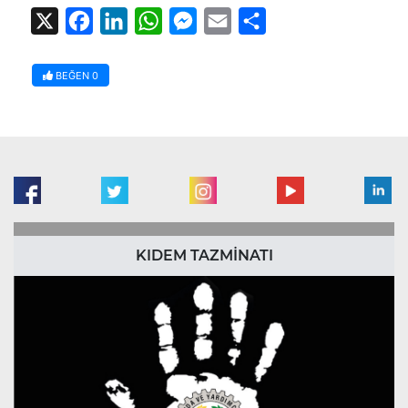
X
Facebook
LinkedIn
WhatsApp
Messenger
Email
Share
BEĞEN
0
KIDEM TAZMİNATI