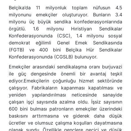
Belçika’da 11 milyonluk toplam nüfusun 4.5
milyonunu emekçiler oluşturuyor. Bunların 3.4
milyonu üç büyük sendika konfederasyonlarında
örgütlü. 1.6 milyonu Hıristiyan Sendikalar
Konfederasyonunda (CSC), 1.4 milyonu sosyal
demokrat eğilimli Genel Emek Sendikasında
(FGTB) ve 400 bini Belçika Hür Sendikalar
Konfederasyonunda (CGSLB) bulunuyor.
Emekçiler arasındaki sendikalaşma oranı burjuvazi
ile güç dengesinde önemli bir avantaj teşkil
ediyor.Emekçilerin çoğunluğu hizmet sektöründe
çalışıyor. Fabrikaların kapanması kapatılması ve
yeniden yapılandırılması neticesinde sanayide
çalışan işçi sayısında azalma oldu. İşsiz sayısının
600 bini bulması patronların emekçiler üzerindeki
baskısını arttırmasına ve giderek daha düşük
ücretler ve olumsuz çalışma koşulları dayatmasına
olanak sundu. Özellikle gençlere geçici ve düşük