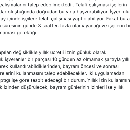
alışmalarını talep edebilmektedir. Telafi çalışması işçilerin
tlar oluştuğunda doğrudan bu yola başvurabiliyor. İşyeri ulu
y içinde işçilere telafi çalışması yaptırılabiliyor. Fakat bur
a süresinin günde 3 saatten fazla olamayacağı ve işçilerin h
lmaması gerektiği.
pılan değişiklikle yıllık ücretli iznin günlük olarak
ık işverenler bir parçası 10 günden az olmamak şartıyla yıllı
lerek kullandırabildiklerinden, bayram öncesi ve sonrası
sürelerini kullanmasını talep edebilecekler. İki uygulamadan
aptığı işe göre tespit edeceği bir durum. Yıllık izin kullanımı
ık izinden düşürülecek, bayram günlerinin izinleri ise yıllık