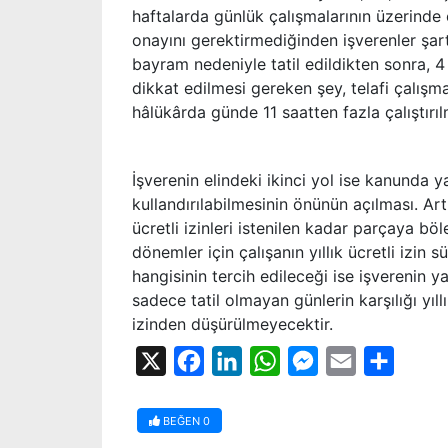
haftalarda günlük çalışmalarının üzerinde ç
onayını gerektirmediğinden işverenler şar
bayram nedeniyle tatil edildikten sonra, 4 a
dikkat edilmesi gereken şey, telafi çalışm
hâlükârda günde 11 saatten fazla çalıştırı
İşverenin elindeki ikinci yol ise kanunda ya
kullandırılabilmesinin önünün açılması. Art
ücretli izinleri istenilen kadar parçaya bö
dönemler için çalışanın yıllık ücretli izin 
hangisinin tercih edileceği ise işverenin y
sadece tatil olmayan günlerin karşılığı yıll
izinden düşürülmeyecektir.
X
Facebook
LinkedIn
WhatsApp
Messenger
Email
Share
BEĞEN
0