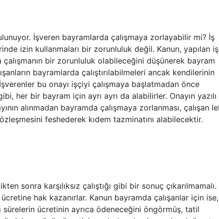
bulunuyor. İşveren bayramlarda çalışmaya zorlayabilir mi? İş
inde izin kullanmaları bir zorunluluk değil. Kanun, yapılan iş
rda çalışmanın bir zorunluluk olabileceğini düşünerek bayram
lışanların bayramlarda çalıştırılabilmeleri ancak kendilerinin
İşverenler bu onayı işçiyi çalışmaya başlatmadan önce
ibi, her bir bayram için ayrı ayrı da alabilirler. Onayın yazılı
ayının alınmadan bayramda çalışmaya zorlanması, çalışan le
 sözleşmesini feshederek kıdem tazminatını alabilecektir.
ten sonra karşılıksız çalıştığı gibi bir sonuç çıkarılmamalı.
ücretine hak kazanırlar. Kanun bayramda çalışanlar için ise
ğı sürelerin ücretinin ayrıca ödeneceğini öngörmüş, tatil