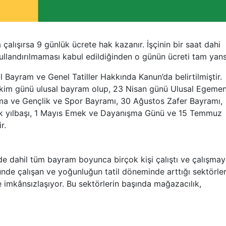
 çalışırsa 9 günlük ücrete hak kazanır. İşçinin bir saat dahi
kullandırılmaması kabul edildiğinden o günün ücreti tam yansı
l Bayram ve Genel Tatiller Hakkında Kanun’da belirtilmiştir.
 Ekim günü ulusal bayram olup, 23 Nisan günü Ulusal Egemen
ma ve Gençlik ve Spor Bayramı, 30 Ağustos Zafer Bayramı,
k yılbaşı, 1 Mayıs Emek ve Dayanışma Günü ve 15 Temmuz
r.
e dahil tüm bayram boyunca birçok kişi çalıştı ve çalışma
nde çalışan ve yoğunluğun tatil döneminde arttığı sektörle
imkânsızlaşıyor. Bu sektörlerin başında mağazacılık,