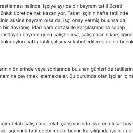
 rastlaması halinde, işçiye ayrıca bir bayram tatili ücreti
ünlük ücretine hak kazanıyor. Fakat işçinin hafta tatilinde
kinin aksine bayram olsa da, işçi onay vermiş bulunsa da
e bir davranışı idari para cezası ile karşılaşmasına sebep
e rastlayan bayram günü çalıştırılırsa, çalışmasının karşılığın
kuka aykırı hafta tatili çalışması kabul edilerek ek bir buçu
erinin önlerinde veya sonlarında bulunan günleri de tatilleri
emine çevirmek istemekteler. Bu durumda olan işçiler için
iğim telafi çalışması. Telafi çalışmasında işveren ulusal ba
buçuk işgününü tatil edebilmekte bunun karşılığında işçilerin d