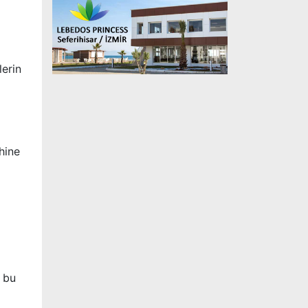
lerin
hine
, bu