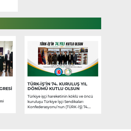
TÜRK-İŞ’İN 74. KURULUŞ YIL
GRESİ
DÖNÜMÜ KUTLU OLSUN
Türkiye işçi hareketinin köklü ve öncü
esi
kuruluşu Türkiye İşçi Sendikaları
Konfederasyonu’nun (TÜRK-İŞ) 74.
kuruluş yıl dönümünü kutluyoruz.