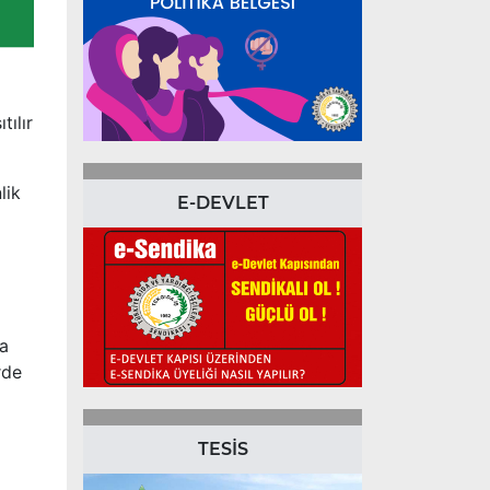
tılır
lik
E-DEVLET
ya
rde
TESİS