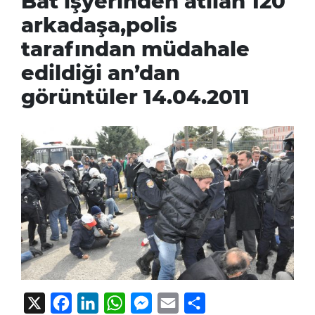
Bat işyerinden atılan 120
arkadaşa,polis
tarafından müdahale
edildiği an’dan
görüntüler 14.04.2011
X
Facebook
LinkedIn
WhatsApp
Messenger
Email
Share