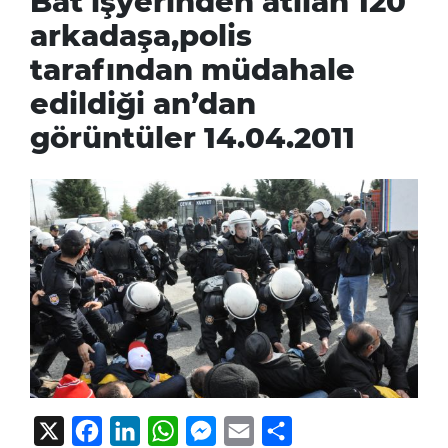
Bat işyerinden atılan 120
arkadaşa,polis
tarafından müdahale
edildiği an’dan
görüntüler 14.04.2011
X
Facebook
LinkedIn
WhatsApp
Messenger
Email
Share