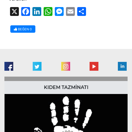
X
Facebook
LinkedIn
WhatsApp
Messenger
Email
Share
BEĞEN
0
KIDEM TAZMİNATI