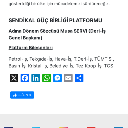
gösterildiği bir ülke için mücadelemizi sürdüreceğiz.
SENDİKAL GÜÇ BİRLİĞİ PLATFORMU
Adına Dönem Sözcüsü Musa SERVi (Deri-İş
Genel Başkanı)
Platform Bileşenleri
Petrol-İş, Tekgıda-İş, Hava-İş, T.Deri-İş, TÜMTİS ,
Basın-İş, Kristal-İş, Belediye-İş,
Tez Koop-İş, TGS
X
Facebook
LinkedIn
WhatsApp
Messenger
Email
Share
BEĞEN
0