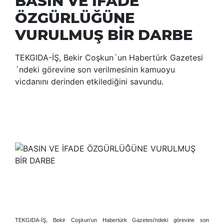
BASIN VE İFADE
ÖZGÜRLÜĞÜNE
VURULMUŞ BİR DARBE
TEKGIDA-İŞ, Bekir Coşkun´un Habertürk Gazetesi
´ndeki görevine son verilmesinin kamuoyu
vicdanını derinden etkilediğini savundu.
TEKGIDA-İŞ, Bekir Coşkun’un Habertürk Gazetesi’ndeki görevine son