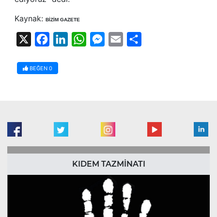
Kaynak:
BİZİM GAZETE
X
Facebook
LinkedIn
WhatsApp
Messenger
Email
Share
BEĞEN
0
KIDEM TAZMİNATI