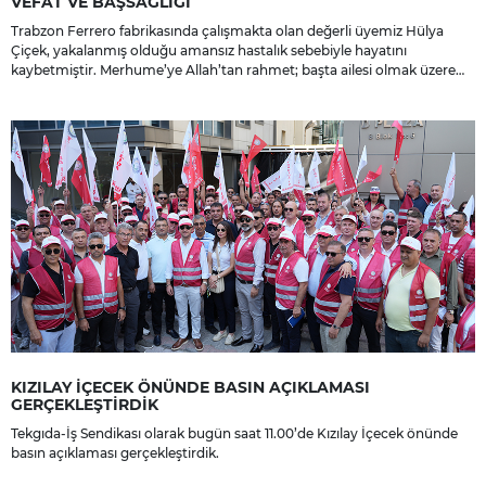
VEFAT VE BAŞSAĞLIĞI
Trabzon Ferrero fabrikasında çalışmakta olan değerli üyemiz Hülya
Çiçek, yakalanmış olduğu amansız hastalık sebebiyle hayatını
kaybetmiştir. Merhume’ye Allah’tan rahmet; başta ailesi olmak üzere
yakınlarına, sevenlerine ve çalışma arkadaşlarına başsağlığı ve sabır
dileriz.
KIZILAY İÇECEK ÖNÜNDE BASIN AÇIKLAMASI
GERÇEKLEŞTİRDİK
Tekgıda-İş Sendikası olarak bugün saat 11.00’de Kızılay İçecek önünde
basın açıklaması gerçekleştirdik.