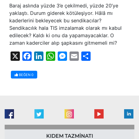
Baraj aslında yüzde 3’e çekilmedi, yüzde 20’ye
yaklaştı. Durum giderek kötüleşiyor. Hâlâ mı
kaderlerini bekleyecek bu sendikacılar?
Sendikacılık hala TIS imzalamak olarak mı kabul
edilecek? Kaldı ki onu da yapamayacaklar. O
zaman kaderciler alıp şapkasını gitmemeli mi?
X
Facebook
LinkedIn
WhatsApp
Messenger
Email
Share
BEĞEN
0
KIDEM TAZMİNATI