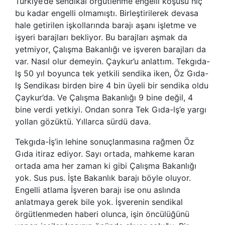
Türkiye’de sendikal örgütlenme engelli koşusu hiç
bu kadar engelli olmamıştı. Birleştirilerek devasa
hale getirilen işkollarında barajı aşanı işletme ve
işyeri barajları bekliyor. Bu barajları aşmak da
yetmiyor, Çalışma Bakanlığı ve işveren barajları da
var. Nasıl olur demeyin. Çaykur’u anlattım. Tekgıda-
lş 50 yıl boyunca tek yetkili sendika iken, Öz Gıda-
lş Sendikası birden bire 4 bin üyeli bir sendika oldu
Çaykur’da. Ve Çalışma Bakanlığı 9 bine değil, 4
bine verdi yetkiyi. Ondan sonra Tek Gıda-lş’e yargı
yollan gözüktü. Yıllarca sürdü dava.
Tekgıda-İş’in lehine sonuçlanmasına rağmen Öz
Gıda itiraz ediyor. Sayı ortada, mahkeme karan
ortada ama her zaman ki gibi Çalışma Bakanlığı
yok. Sus pus. İşte Bakanlık barajı böyle oluyor.
Engelli atlama İşveren barajı ise onu aslında
anlatmaya gerek bile yok. İşverenin sendikal
örgütlenmeden haberi olunca, işin öncülüğünü