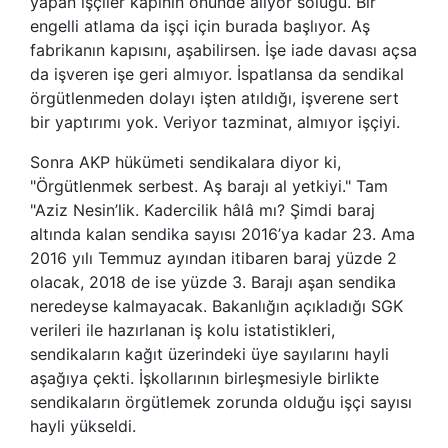
yapan işçiler kapının önünde alıyor soluğu. Bir
engelli atlama da işçi için burada başlıyor. Aş
fabrikanın kapısını, aşabilirsen. İşe iade davası açsa
da işveren işe geri almıyor. İspatlansa da sendikal
örgütlenmeden dolayı işten atıldığı, işverene sert
bir yaptırımı yok. Veriyor tazminat, almıyor işçiyi.
Sonra AKP hükümeti sendikalara diyor ki,
"Örgütlenmek serbest. Aş barajı al yetkiyi." Tam
"Aziz Nesin’lik. Kadercilik hâlâ mı? Şimdi baraj
altında kalan sendika sayısı 2016’ya kadar 23. Ama
2016 yılı Temmuz ayından itibaren baraj yüzde 2
olacak, 2018 de ise yüzde 3. Barajı aşan sendika
neredeyse kalmayacak. Bakanlığın açıkladığı SGK
verileri ile hazırlanan iş kolu istatistikleri,
sendikaların kağıt üzerindeki üye sayılarını hayli
aşağıya çekti. İşkollarının birleşmesiyle birlikte
sendikaların örgütlemek zorunda olduğu işçi sayısı
hayli yükseldi.