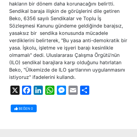
hakların bir dönem daha korunacağını belirtti.
Sendikal baraja ilişkin de görüşlerini dile getiren
Beko, 6356 sayılı Sendikalar ve Toplu İş
Sözleşmesi Kanunu gündeme geldiğinde barajsız,
yasaksız bir sendika konusunda mücadele
verdiklerini belirterek, "Bu yasa anti-demokratik bir
yasa. İşkolu, işletme ve işyeri barajı kesinlikle
olmamalı" dedi. Uluslararası Çalışma Örgütü’nün
(ILO) sendikal barajlara karşı olduğunu hatırlatan
Beko, "Ülkemizde de ILO şartlarının uygulanmasını
istiyoruz" ifadelerini kullandı.
X
Facebook
LinkedIn
WhatsApp
Messenger
Email
Share
BEĞEN
0