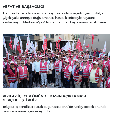
VEFAT VE BAŞSAĞLIĞI
Trabzon Ferrero fabrikasında çalışmakta olan değerli üyemiz Hülya
Çiçek, yakalanmış olduğu amansız hastalık sebebiyle hayatını
kaybetmiştir. Merhume’ye Allah’tan rahmet; başta ailesi olmak üzere
yakınlarına, sevenlerine ve çalışma arkadaşlarına başsağlığı ve sabır
dileriz.
KIZILAY İÇECEK ÖNÜNDE BASIN AÇIKLAMASI
GERÇEKLEŞTİRDİK
Tekgıda-İş Sendikası olarak bugün saat 11.00’de Kızılay İçecek önünde
basın açıklaması gerçekleştirdik.