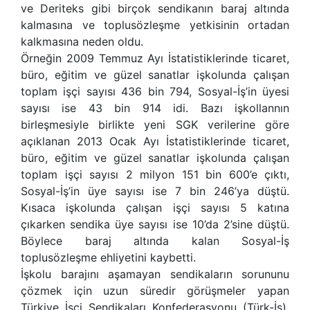
ve Deriteks gibi birçok sendikanın baraj altında
kalmasına ve toplusözleşme yetkisinin ortadan
kalkmasına neden oldu.
Örneğin 2009 Temmuz Ayı İstatistiklerinde ticaret,
büro, eğitim ve güzel sanatlar işkolunda çalışan
toplam işçi sayısı 436 bin 794, Sosyal-İş’in üyesi
sayısı ise 43 bin 914 idi. Bazı işkollannın
birleşmesiyle birlikte yeni SGK verilerine göre
açıklanan 2013 Ocak Ayı İstatistiklerinde ticaret,
büro, eğitim ve güzel sanatlar işkolunda çalışan
toplam işçi sayısı 2 milyon 151 bin 600’e çıktı,
Sosyal-İş’in üye sayısı ise 7 bin 246’ya düştü.
Kısaca işkolunda çalışan işçi sayısı 5 katına
çıkarken sendika üye sayısı ise 10’da 2’sine düştü.
Böylece baraj altında kalan Sosyal-İş
toplusözleşme ehliyetini kaybetti.
İşkolu barajını aşamayan sendikaların sorununu
çözmek için uzun süredir görüşmeler yapan
Türkiye İşçi Sendikaları Konfederasyonu (Türk-İş),