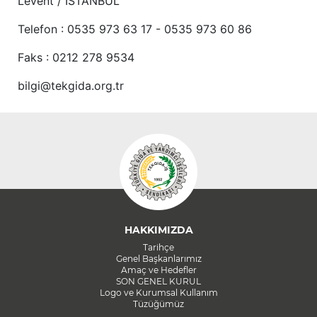
Levent / İSTANBUL
Telefon : 0535 973 63 17 - 0535 973 60 86
Faks : 0212 278 9534
bilgi@tekgida.org.tr
HAKKIMIZDA
Tarihçe
Genel Başkanlarımız
Amaç ve Hedefler
SON GENEL KURUL
Logo ve Kurumsal Kullanım
Tüzüğümüz