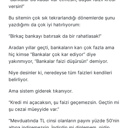
versin!”
Bu sitemin çok sık tekrarlandığı dönemlerde şunu
yazdığımı da çok iyi hatırlıyorum:
“Birkaç bankayı batırsak da bir rahatlasak!”
Aradan yıllar geçti, bankaların karı çok fazla ama
hiç kimse “Bankalar çok kar ediyor” diye
yakınmıyor, “Bankalar faizi düşürsün” demiyor.
Niye desinler ki, neredeyse tüm faizleri kendileri
belirliyor.
Ama sistem giderek tıkanıyor.
“Kredi mi açacaksın, şu faizi geçemezsin. Geçtin mi
şu cezai müeyyide var.”
“Mevduatında TL cinsi olanların payını yüzde 50’nin
altına indiremezsin. İndirdin mi dinlemem, gidip