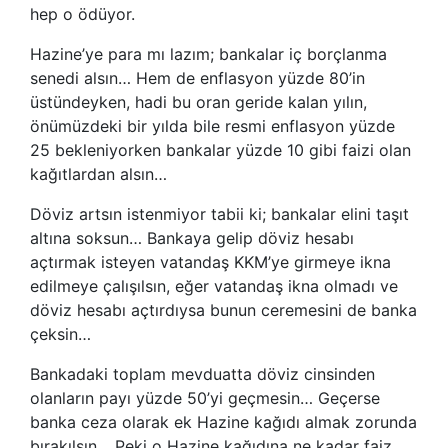
hep o ödüyor.
Hazine’ye para mı lazım; bankalar iç borçlanma
senedi alsın… Hem de enflasyon yüzde 80’in
üstündeyken, hadi bu oran geride kalan yılın,
önümüzdeki bir yılda bile resmi enflasyon yüzde
25 bekleniyorken bankalar yüzde 10 gibi faizi olan
kağıtlardan alsın…
Döviz artsın istenmiyor tabii ki; bankalar elini taşıt
altına soksun… Bankaya gelip döviz hesabı
açtırmak isteyen vatandaş KKM’ye girmeye ikna
edilmeye çalışılsın, eğer vatandaş ikna olmadı ve
döviz hesabı açtırdıysa bunun ceremesini de banka
çeksin…
Bankadaki toplam mevduatta döviz cinsinden
olanların payı yüzde 50’yi geçmesin… Geçerse
banka ceza olarak ek Hazine kağıdı almak zorunda
bırakılsın… Peki o Hazine kağıdına ne kadar faiz