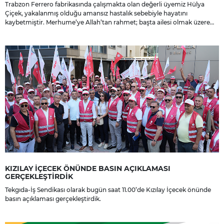
Trabzon Ferrero fabrikasında çalışmakta olan değerli üyemiz Hülya
Çiçek, yakalanmış olduğu amansız hastalık sebebiyle hayatını
kaybetmiştir. Merhume’ye Allah’tan rahmet; başta ailesi olmak üzere
yakınlarına, sevenlerine ve çalışma arkadaşlarına başsağlığı ve sabır
dileriz.
KIZILAY İÇECEK ÖNÜNDE BASIN AÇIKLAMASI
GERÇEKLEŞTİRDİK
Tekgıda-İş Sendikası olarak bugün saat 11.00’de Kızılay İçecek önünde
basın açıklaması gerçekleştirdik.