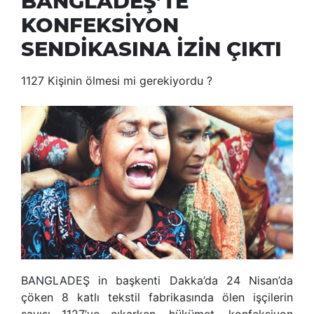
BANGLADEŞ’TE
KONFEKSİYON
SENDİKASINA İZİN ÇIKTI
1127 Kişinin ölmesi mi gerekiyordu ?
BANGLADEŞ in başkenti Dakka’da 24 Nisan’da
çöken 8 katlı tekstil fabrikasında ölen işçilerin
sayısı 1127’ye çıkarken, hükümet, konfeksiyon