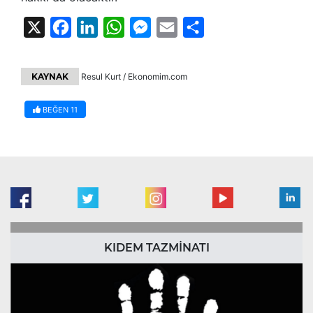
X
Facebook
LinkedIn
WhatsApp
Messenger
Email
Share
KAYNAK
Resul Kurt / Ekonomim.com
BEĞEN
11
KIDEM TAZMİNATI