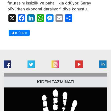
faturasını işsizlik ve pahalılıkla ödüyor. Saray
büyürken ekonomi daralıyor" diye konuştu.
X
Facebook
LinkedIn
WhatsApp
Messenger
Email
Share
BEĞEN
0
KIDEM TAZMİNATI