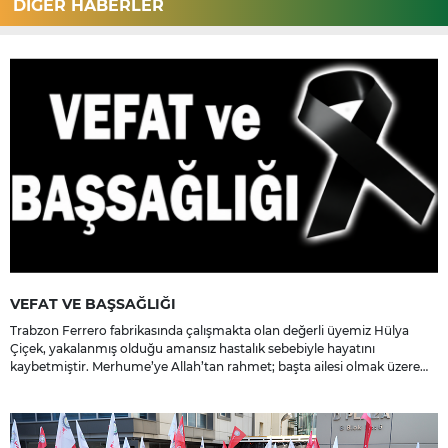
DİĞER HABERLER
VEFAT VE BAŞSAĞLIĞI
Trabzon Ferrero fabrikasında çalışmakta olan değerli üyemiz Hülya
Çiçek, yakalanmış olduğu amansız hastalık sebebiyle hayatını
kaybetmiştir. Merhume’ye Allah’tan rahmet; başta ailesi olmak üzere
yakınlarına, sevenlerine ve çalışma arkadaşlarına başsağlığı ve sabır
dileriz.