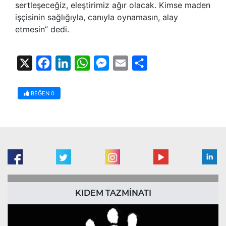
sertleşeceğiz, eleştirimiz ağır olacak. Kimse maden
işçisinin sağlığıyla, canıyla oynamasın, alay
etmesin” dedi.
X
Facebook
LinkedIn
WhatsApp
Messenger
Email
Share
BEĞEN
0
KIDEM TAZMİNATI