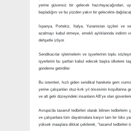
yerine güvensiz bir gelecek hazırlayacağından, u
başladığını ve bu yüzden yakın bir gelecekte dağılacağ
İspanya, Portekiz, İtalya, Yunanistan işçileri ve 
azalmayı kabul etmeye, emekli aylıklannda indirim ve
dehşetle izliyor.
Sendikacılar işletmelerin ve işyerlerinin toplu sözle
işyerlerini bu şartlan kabul edecek başka ülkelere taş
gündeme getirdiler.
Bu istemleri, hızlı giden sendikal harekete gem vurma
yerine çalışanları otuz-kırk yıl öncesinin koşullanna
ve alt gelir düzeyindeki insanlann AB’ye olan güvenlerini
Avrupa’da tasarruf tedbirleri olarak bilinen tedbirler
ve çalışanlara tüm dayatmalara karşın tam bir lüks y
yüksek maaşlara dikkat çekilerek, "tasarruf tedbirleri ö