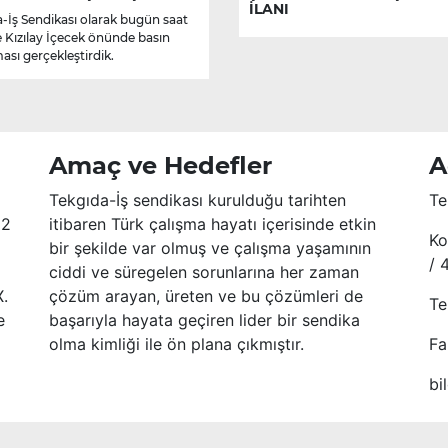
İLANI
-İş Sendikası olarak bugün saat
e Kızılay İçecek önünde basın
ası gerçekleştirdik.
Amaç ve Hedefler
A
Tekgıda-İş sendikası kurulduğu tarihten
Te
52
itibaren Türk çalışma hayatı içerisinde etkin
Ko
bir şekilde var olmuş ve çalışma yaşamının
/ 
ciddi ve süregelen sorunlarına her zaman
X.
çözüm arayan, üreten ve bu çözümleri de
Te
e
başarıyla hayata geçiren lider bir sendika
olma kimliği ile ön plana çıkmıştır.
Fa
bi