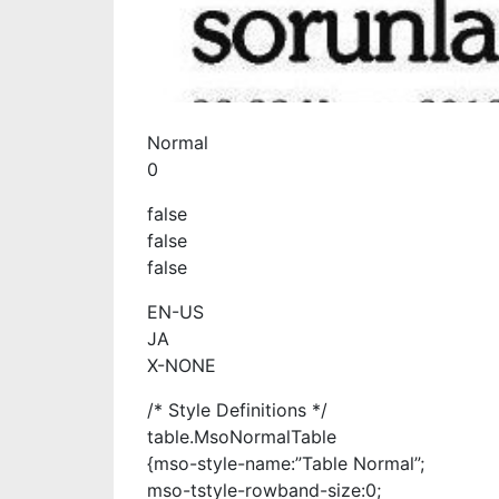
Normal
0
false
false
false
EN-US
JA
X-NONE
/* Style Definitions */
table.MsoNormalTable
{mso-style-name:”Table Normal”;
mso-tstyle-rowband-size:0;