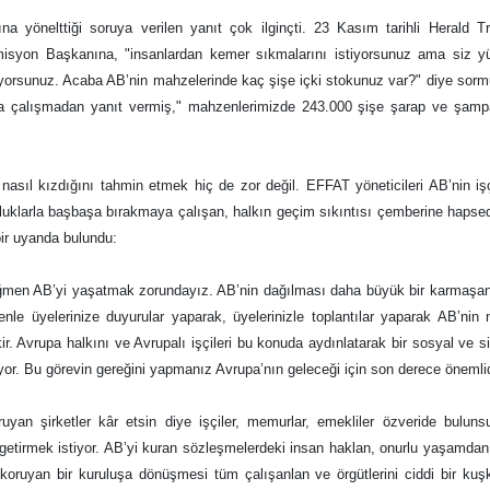
 yönelttiği soruya verilen yanıt çok ilginçti. 23 Kasım tarihli Herald Tr
misyon Başkanına, "insanlardan kemer sıkmalarını istiyorsunuz ama siz y
orsunuz. Acaba AB’nin mahzelerinde kaç şişe içki stokunuz var?" diye sor
a çalışmadan yanıt vermiş," mahzenlerimizde 243.000 şişe şarap ve şamp
nasıl kızdığını tahmin etmek hiç de zor değil. EFFAT yöneticileri AB’nin işç
rluklarla başbaşa bırakmaya çalışan, halkın geçim sıkıntısı çemberine haps
bir uyanda bulundu:
rağmen AB’yi yaşatmak zorundayız. AB’nin dağılması daha büyük bir karmaşa
le üyelerinize duyurular yaparak, üyelerinizle toplantılar yaparak AB’nin
. Avrupa halkını ve Avrupalı işçileri bu konuda aydınlatarak bir sosyal ve s
or. Bu görevin gereğini yapmanız Avrupa’nın geleceği için son derece önemlid
uyan şirketler kâr etsin diye işçiler, memurlar, emekliler özveride bulun
getirmek istiyor. AB’yi kuran sözleşmelerdeki insan haklan, onurlu yaşamda
oruyan bir kuruluşa dönüşmesi tüm çalışanlan ve örgütlerini ciddi bir ku