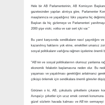
Hele bir AB Parlamenterinin, AB Komisyon Başkanına
gazetesinden yapılan alıntıya göre, Parlamenter Ko
maaşlannıza ve yaşadığınız lüks yaşama hiç değinmiy
Başkan da hiç gizlemeye ve Parlamenteri yanıltmay
2000 şişe viski, votka ve sair sert içki var."
Bu yanıt karşısında sendikalann nasıl şaşırdığını ve 
kazanılmış haklarını yok etme, emeklileri umarsız zo
sosyal politikalann varlığına rağmen üyelerine önemli 
"AB’nin ve sosyal politikalarının olumsuz yanlanna 
ekonomik felaketin başlamasına neden olur. Bu neden
yaşaması ve yaşatılması gerektiğini anlatmanız gerekir
çöküşü önlemek için sendikalara önemli görevler düşüy
Görünen o ki, AB, çokuluslu şirketlerin çıkaranı kor
Avrupa’yı şirketler için ucuz emek cenneti konumuna 
güzel sözlerin havada kalması ve AB’nin sermayeyi k