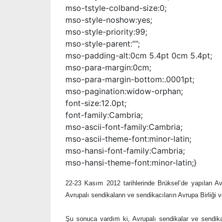
mso-tstyle-colband-size:0;
mso-style-noshow:yes;
mso-style-priority:99;
mso-style-parent:””;
mso-padding-alt:0cm 5.4pt 0cm 5.4pt;
mso-para-margin:0cm;
mso-para-margin-bottom:.0001pt;
mso-pagination:widow-orphan;
font-size:12.0pt;
font-family:Cambria;
mso-ascii-font-family:Cambria;
mso-ascii-theme-font:minor-latin;
mso-hansi-font-family:Cambria;
mso-hansi-theme-font:minor-latin;}
22-23 Kasım 2012 tarihlerinde Brüksel’de yapılan Av
Avrupalı sendikalann ve sendikacıların Avrupa Birliği 
Şu sonuca vardım ki, Avrupalı sendikalar ve sendikac