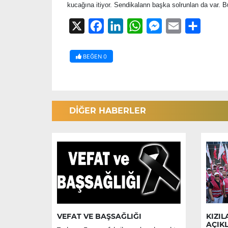
kucağına itiyor. Sendikalann başka solrunlan da var. 
X
Facebook
LinkedIn
WhatsApp
Messenger
Email
Share
BEĞEN
0
DİĞER HABERLER
VEFAT VE BAŞSAĞLIĞI
KIZIL
AÇIK