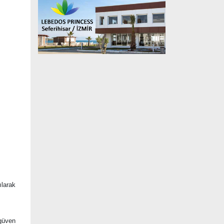
ılarak
 güven