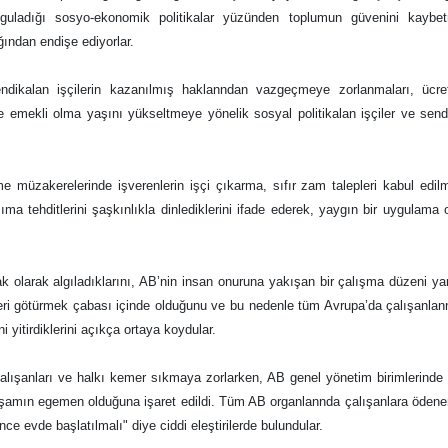
yguladığı sosyo-ekonomik politikalar yüzünden toplumun güvenini kaybe
ından endişe ediyorlar.
sendikalan işçilerin kazanılmış haklanndan vazgeçmeye zorlanmaları, ücret
 emekli olma yaşını yükseltmeye yönelik sosyal politikalan işçiler ve send
şme müzakerelerinde işverenlerin işçi çıkarma, sıfır zam talepleri kabul edi
ıma tehditlerini şaşkınlıkla dinlediklerini ifade ederek, yaygın bir uygulama 
k olarak algıladıklarını, AB’nin insan onuruna yakışan bir çalışma düzeni y
 geri götürmek çabası içinde olduğunu ve bu nedenle tüm Avrupa’da çalışanlan
 yitirdiklerini açıkça ortaya koydular.
in çalışanları ve halkı kemer sıkmaya zorlarken, AB genel yönetim birimlerinde
aşamın egemen olduğuna işaret edildi. Tüm AB organlannda çalışanlara öden
nce evde başlatılmalı" diye ciddi eleştirilerde bulundular.