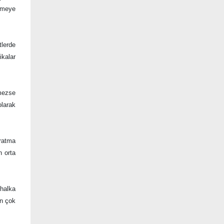
tmeye
lerde
ikalar
lmezse
olarak
aratma
n orta
 halka
en çok