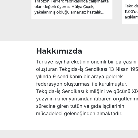
Trabzon Ferrero fabrikasında çalışmakta
Tekgıda
olan değerli üyemiz Hülya Çiçek,
11.00’d
yakalanmış olduğu amansız hastalık
açıklam
sebebiyle hayatını kaybetmiştir.
Merhume’ye Allah’tan rahmet; başta
ailesi olmak üzere yakınlarına,
sevenlerine ve çalışma arkadaşlarına
başsağlığı ve sabır dileriz.
Hakkımızda
Türkiye işçi hareketinin önemli bir parçasını
oluşturan Tekgıda-İş Sendikası 13 Nisan 19
yılında 9 sendikanın bir araya gelerek
federasyon oluşturması ile kurulmuştur.
Tekgıda-İş Sendikası kimliğini ve gücünü XI
yüzyılın ikinci yarısından itibaren örgütlenm
sürecine giren tütün ve gıda işçilerinin
mücadeleci geleneğinden almaktadır.