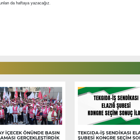
Bunlan da haftaya yazacağız.
AY İÇECEK ÖNÜNDE BASIN
TEKGIDA-İŞ SENDİKASI EL
LAMASI GERÇEKLEŞTİRDİK
ŞUBESİ KONGRE SEÇİM S