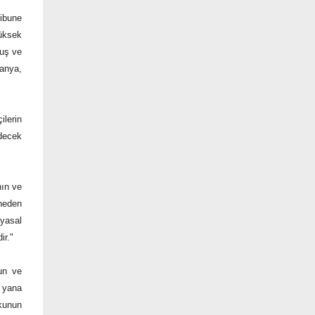
ibune
üksek
muş ve
anya,
ilerin
edecek
nın ve
 neden
iyasal
ir."
sun ve
n yana
şkunun