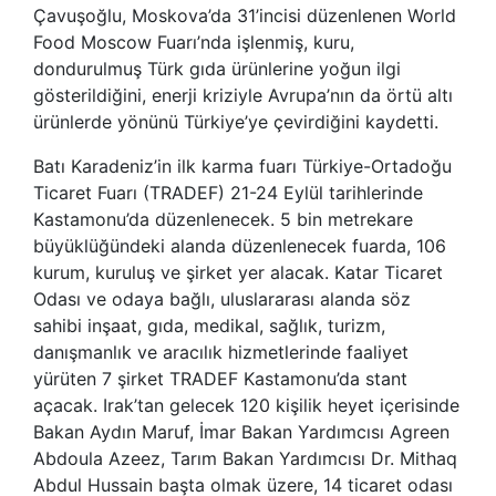
Çavuşoğlu, Moskova’da 31’incisi düzenlenen World
Food Moscow Fuarı’nda işlenmiş, kuru,
dondurulmuş Türk gıda ürünlerine yoğun ilgi
gösterildiğini, enerji kriziyle Avrupa’nın da örtü altı
ürünlerde yönünü Türkiye’ye çevirdiğini kaydetti.
Batı Karadeniz’in ilk karma fuarı Türkiye-Ortadoğu
Ticaret Fuarı (TRADEF) 21-24 Eylül tarihlerinde
Kastamonu’da düzenlenecek. 5 bin metrekare
büyüklüğündeki alanda düzenlenecek fuarda, 106
kurum, kuruluş ve şirket yer alacak. Katar Ticaret
Odası ve odaya bağlı, uluslararası alanda söz
sahibi inşaat, gıda, medikal, sağlık, turizm,
danışmanlık ve aracılık hizmetlerinde faaliyet
yürüten 7 şirket TRADEF Kastamonu’da stant
açacak. Irak’tan gelecek 120 kişilik heyet içerisinde
Bakan Aydın Maruf, İmar Bakan Yardımcısı Agreen
Abdoula Azeez, Tarım Bakan Yardımcısı Dr. Mithaq
Abdul Hussain başta olmak üzere, 14 ticaret odası