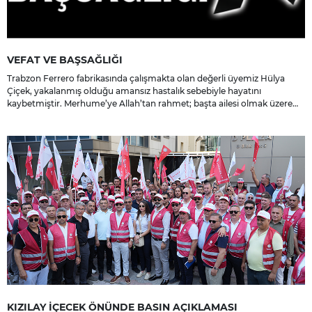
VEFAT VE BAŞSAĞLIĞI
Trabzon Ferrero fabrikasında çalışmakta olan değerli üyemiz Hülya
Çiçek, yakalanmış olduğu amansız hastalık sebebiyle hayatını
kaybetmiştir. Merhume’ye Allah’tan rahmet; başta ailesi olmak üzere
yakınlarına, sevenlerine ve çalışma arkadaşlarına başsağlığı ve sabır
dileriz.
KIZILAY İÇECEK ÖNÜNDE BASIN AÇIKLAMASI