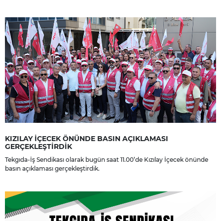
yakınlarına, sevenlerine ve çalışma arkadaşlarına başsağlığı ve sabır
dileriz.
KIZILAY İÇECEK ÖNÜNDE BASIN AÇIKLAMASI
GERÇEKLEŞTİRDİK
Tekgıda-İş Sendikası olarak bugün saat 11.00’de Kızılay İçecek önünde
basın açıklaması gerçekleştirdik.