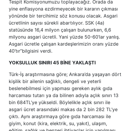
Tespit Komisyonumuzu toplayacağız. Orada da
yine enflasyona ezdirmeyecek bir kararın çıkması
yönünde bir tercihimiz söz konusu olacak. Asgari
ücretlinin sayısı sürekli abartılıyor. SSK (4a)
statüsünde 16,4 milyon çalışan bulunurken, 6,6
milyonu asgari ücretli. Yani yüzde 50-60’lar yanlış.
Asgari ücretle çalışan kardeşlerimizin oranı yüzde
40’tır”bilgisini verdi.
YOKSULLUK SINIRI 45 BİNE YAKLAŞTI
Türk-İş araştırmasına göre; Ankara’da yaşayan dört
kişilik bir ailenin sağlıklı, dengeli ve yeterli
beslenebilmesi için yapması gereken aylık gıda
harcaması tutarı ya da bilinen adıyla açlık sınırı 13
bin 684TL’ye yükseldi. Böylelikle açlık sınırı ile
asgari ücret arasındaki makas da 2 bin 282 TL’ye
çıktı. Aynı araştırmaya göre gıda harcaması ile
giyim, konut (kira, elektrik, su, yakıt), ulaşım,
eğitim, sağlık ve benzeri ihtiyaçlar için yapılması