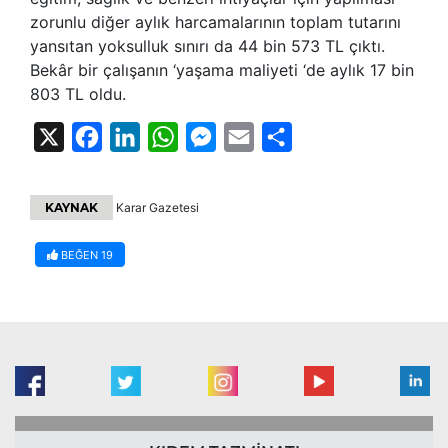
zorunlu diğer aylık harcamalarının toplam tutarını
yansıtan yoksulluk sınırı da 44 bin 573 TL çıktı.
Bekâr bir çalışanın ‘yaşama maliyeti ‘de aylık 17 bin
803 TL oldu.
X
Facebook
LinkedIn
WhatsApp
Messenger
Email
Share
KAYNAK
Karar Gazetesi
BEĞEN
19