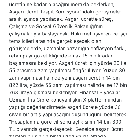
ücretin ne kadar olacağını merakla beklerken,
Asgari Ücret Tespit Komisyonu’ndaki görüşmeler
aralık ayında yapılacak. Asgari ücrette süreç,
Çalışma ve Sosyal Güvenlik Bakanlığı’nın
çalışmalarıyla başlayacak. Hükümet, işveren ve işçi
temsilcileri arasında gerçekleşecek olan
görüşmelerde, uzmanlar pazarlığın enflasyon farkı,
refah payı gözetildiğinde en az 15 bin liradan
başlamasını bekliyor. Asgari ücret için yüzde 30 ile
55 arasında zam yapılması öngörülüyor. Yüzde 30
zam yapılması halinde yeni asgari ücretin 14 bin
822 lira, yüzde 55 zam yapılması halinde ise 17 bin
763 liraya çıkması bekleniyor. Finansal Piyasalar
Uzmanı İris Cibre konuya ilişkin X platformundan
yaptığı değerlendirmede asgari ücrete yüzde 30
civan bir artış yapılacağını düşündüğünü belirterek
“Hesaplanma göre yıl sonu açlık sınırı 14 bin 800
TL civarında gerçekleşecek. Genelde asgari ücret
zamları bu sınırın biraz üzeri ya da altında