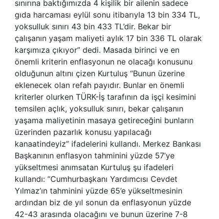
sınırına baktığımızda 4 kişilik bir ailenin sadece
gıda harcaması eylül sonu itibarıyla 13 bin 334 TL,
yoksulluk sınırı 43 bin 433 TL’dir. Bekar bir
çalışanın yaşam maliyeti aylık 17 bin 336 TL olarak
karşımıza çıkıyor” dedi. Masada birinci ve en
önemli kriterin enflasyonun ne olacağı konusunu
olduğunun altını çizen Kurtuluş “Bunun üzerine
eklenecek olan refah payıdır. Bunlar en önemli
kriterler olurken TÜRK-İş tarafının da işçi kesimini
temsilen açlık, yoksulluk sınırı, bekar çalışanın
yaşama maliyetinin masaya getireceğini bunların
üzerinden pazarlık konusu yapılacağı
kanaatindeyiz” ifadelerini kullandı. Merkez Bankası
Başkanının enflasyon tahminini yüzde 57’ye
yükseltmesi anımsatan Kurtuluş şu ifadeleri
kullandı: “Cumhurbaşkanı Yardımcısı Cevdet
Yılmaz’ın tahminini yüzde 65’e yükseltmesinin
ardından biz de yıl sonun da enflasyonun yüzde
42-43 arasında olacağını ve bunun üzerine 7-8