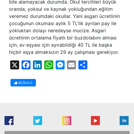
bile alamayacak durumda. Okul tercihleri büyük
oranda, yoksul ve kaynak yokluğundan eğitim
veremez durumdaki okullar. Yani asgari ücretlinin
çocuğunun okuması aylık 5 TL’lik ayrılan pay ile
yokluktan dolayı neredeyse mucize. Asgari
ücretlinin ortalama fiyatlı bir buzdolabını alması
için, ev eşyası için ayırabildiği 40 TL ile başka
hiçbir eşya almaksızın 29 ay çalışması gerekiyor.
X
Facebook
LinkedIn
WhatsApp
Messenger
Email
Share
BEĞEN
0