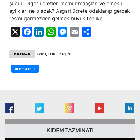
şudur: Diğer ücretler, memur maaşları ve emekli
aylıkları ne olacak? Asgari ücrete odaklanıp gerçek
resmi görmezden gelmek büyük tehlike!
X
Facebook
LinkedIn
WhatsApp
Messenger
Email
Share
KAYNAK
Aziz ÇELİK / Birgün
BEĞEN
21
KIDEM TAZMİNATI