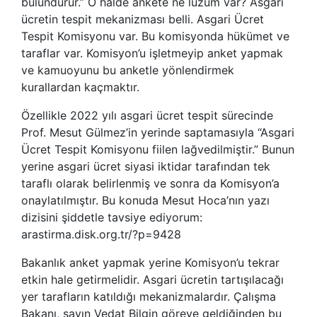
bulundurur.” O halde ankete ne lüzum var? Asgari
ücretin tespit mekanizması belli. Asgari Ücret
Tespit Komisyonu var. Bu komisyonda hükümet ve
taraflar var. Komisyon’u işletmeyip anket yapmak
ve kamuoyunu bu anketle yönlendirmek
kurallardan kaçmaktır.
Özellikle 2022 yılı asgari ücret tespit sürecinde
Prof. Mesut Gülmez’in yerinde saptamasıyla “Asgari
Ücret Tespit Komisyonu fiilen lağvedilmiştir.” Bunun
yerine asgari ücret siyasi iktidar tarafından tek
taraflı olarak belirlenmiş ve sonra da Komisyon’a
onaylatılmıştır. Bu konuda Mesut Hoca’nın yazı
dizisini şiddetle tavsiye ediyorum:
arastirma.disk.org.tr/?p=9428
Bakanlık anket yapmak yerine Komisyon’u tekrar
etkin hale getirmelidir. Asgari ücretin tartışılacağı
yer tarafların katıldığı mekanizmalardır. Çalışma
Bakanı, sayın Vedat Bilgin göreve geldiğinden bu