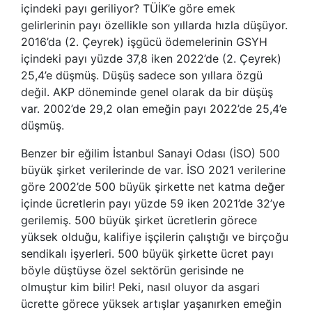
içindeki payı geriliyor? TÜİK’e göre emek
gelirlerinin payı özellikle son yıllarda hızla düşüyor.
2016’da (2. Çeyrek) işgücü ödemelerinin GSYH
içindeki payı yüzde 37,8 iken 2022’de (2. Çeyrek)
25,4’e düşmüş. Düşüş sadece son yıllara özgü
değil. AKP döneminde genel olarak da bir düşüş
var. 2002’de 29,2 olan emeğin payı 2022’de 25,4’e
düşmüş.
Benzer bir eğilim İstanbul Sanayi Odası (İSO) 500
büyük şirket verilerinde de var. İSO 2021 verilerine
göre 2002’de 500 büyük şirkette net katma değer
içinde ücretlerin payı yüzde 59 iken 2021’de 32’ye
gerilemiş. 500 büyük şirket ücretlerin görece
yüksek olduğu, kalifiye işçilerin çalıştığı ve birçoğu
sendikalı işyerleri. 500 büyük şirkette ücret payı
böyle düştüyse özel sektörün gerisinde ne
olmuştur kim bilir! Peki, nasıl oluyor da asgari
ücrette görece yüksek artışlar yaşanırken emeğin