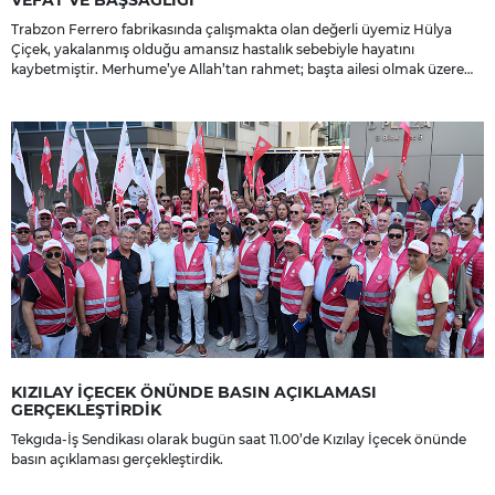
VEFAT VE BAŞSAĞLIĞI
Trabzon Ferrero fabrikasında çalışmakta olan değerli üyemiz Hülya
Çiçek, yakalanmış olduğu amansız hastalık sebebiyle hayatını
kaybetmiştir. Merhume’ye Allah’tan rahmet; başta ailesi olmak üzere
yakınlarına, sevenlerine ve çalışma arkadaşlarına başsağlığı ve sabır
dileriz.
KIZILAY İÇECEK ÖNÜNDE BASIN AÇIKLAMASI
GERÇEKLEŞTİRDİK
Tekgıda-İş Sendikası olarak bugün saat 11.00’de Kızılay İçecek önünde
basın açıklaması gerçekleştirdik.