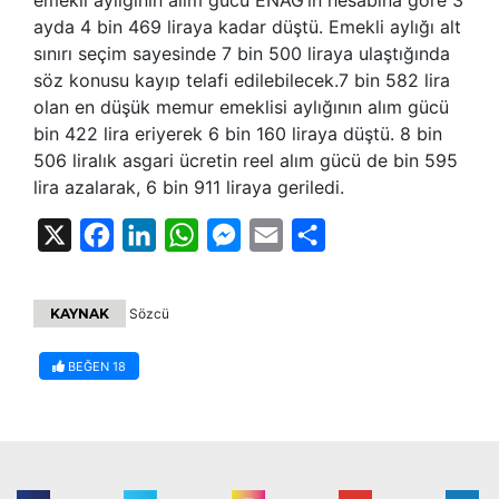
emekli aylığının alım gücü ENAG’ın hesabına göre 3
ayda 4 bin 469 liraya kadar düştü. Emekli aylığı alt
sınırı seçim sayesinde 7 bin 500 liraya ulaştığında
söz konusu kayıp telafi edilebilecek.7 bin 582 lira
olan en düşük memur emeklisi aylığının alım gücü
bin 422 lira eriyerek 6 bin 160 liraya düştü. 8 bin
506 liralık asgari ücretin reel alım gücü de bin 595
lira azalarak, 6 bin 911 liraya geriledi.
X
Facebook
LinkedIn
WhatsApp
Messenger
Email
Share
KAYNAK
Sözcü
BEĞEN
18