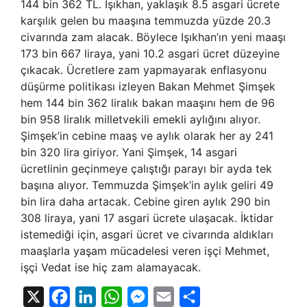
144 bin 362 TL. Işıkhan, yaklaşık 8.5 asgari ücrete
karşılık gelen bu maaşına temmuzda yüzde 20.3
civarında zam alacak. Böylece Işıkhan’ın yeni maaşı
173 bin 667 liraya, yani 10.2 asgari ücret düzeyine
çıkacak. Ücretlere zam yapmayarak enflasyonu
düşürme politikası izleyen Bakan Mehmet Şimşek
hem 144 bin 362 liralık bakan maaşını hem de 96
bin 958 liralık milletvekili emekli aylığını alıyor.
Şimşek’in cebine maaş ve aylık olarak her ay 241
bin 320 lira giriyor. Yani Şimşek, 14 asgari
ücretlinin geçinmeye çalıştığı parayı bir ayda tek
başına alıyor. Temmuzda Şimşek’in aylık geliri 49
bin lira daha artacak. Cebine giren aylık 290 bin
308 liraya, yani 17 asgari ücrete ulaşacak. İktidar
istemediği için, asgari ücret ve civarında aldıkları
maaşlarla yaşam mücadelesi veren işçi Mehmet,
işçi Vedat ise hiç zam alamayacak.
X
Facebook
LinkedIn
WhatsApp
Messenger
Email
Share