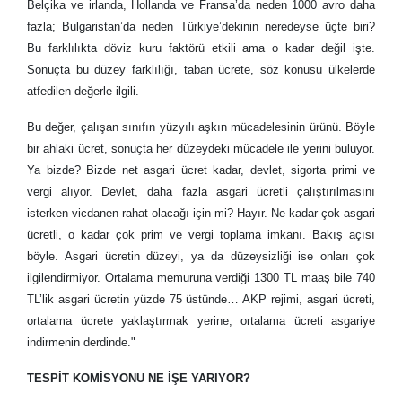
Belçika ve irlanda, Hollanda ve Fransa’da neden 1000 avro daha
fazla; Bulgaristan’da neden Türkiye’dekinin neredeyse üçte biri?
Bu farklılıkta döviz kuru faktörü etkili ama o kadar değil işte.
Sonuçta bu düzey farklılığı, taban ücrete, söz konusu ülkelerde
atfedilen değerle ilgili.
Bu değer, çalışan sınıfın yüzyılı aşkın mücadelesinin ürünü. Böyle
bir ahlaki ücret, sonuçta her düzeydeki mücadele ile yerini buluyor.
Ya bizde? Bizde net asgari ücret kadar, devlet, sigorta primi ve
vergi alıyor. Devlet, daha fazla asgari ücretli çalıştırılmasını
isterken vicdanen rahat olacağı için mi? Hayır. Ne kadar çok asgari
ücretli, o kadar çok prim ve vergi toplama imkanı. Bakış açısı
böyle. Asgari ücretin düzeyi, ya da düzeysizliği ise onları çok
ilgilendirmiyor. Ortalama memuruna verdiği 1300 TL maaş bile 740
TL’lik asgari ücretin yüzde 75 üstünde… AKP rejimi, asgari ücreti,
ortalama ücrete yaklaştırmak yerine, ortalama ücreti asgariye
indirmenin derdinde."
TESPİT KOMİSYONU NE İŞE YARIYOR?