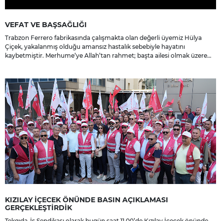
VEFAT VE BAŞSAĞLIĞI
Trabzon Ferrero fabrikasında çalışmakta olan değerli üyemiz Hülya
Çiçek, yakalanmış olduğu amansız hastalık sebebiyle hayatını
kaybetmiştir. Merhume’ye Allah’tan rahmet; başta ailesi olmak üzere
yakınlarına, sevenlerine ve çalışma arkadaşlarına başsağlığı ve sabır
dileriz.
KIZILAY İÇECEK ÖNÜNDE BASIN AÇIKLAMASI
GERÇEKLEŞTİRDİK
Tekgıda-İş Sendikası olarak bugün saat 11.00’de Kızılay İçecek önünde