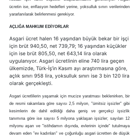
ücretin ise, enflasyon hedefleri yerine, yoksulluk sınırı verilerinden
yararlanılarak belirlenmesi gerekiyor.
AÇLIĞA MAHKUM EDİYORLAR
Asgari ücret halen 16 yaşından büyük bekar bir işçi
için brüt 940,50, net 739,79; 16 yaşından küçükler
için ise brüt 805,50, net 643,14 lira olarak
uygulanıyor. Asgari ücretlinin eline 740 lira geçen
ülkemizde, Türk-İş’in Kasım ayı araştırmasına göre,
açlık sınırı 958 lira, yoksulluk sınırı ise 3 bin 120 lira
olarak gerçekleşti.
Asgari ücretlilerin yaşamak için mucize yaratması beklenirken, bir
de resmi rakamlara göre sayısı 2,5 milyon, "ümitsiz işsizler" gibi
kesimlerin de dahil edildiği daha geniş ve gerçekçi işsizlik
tanımına göre ise sayısı 5 milyona yaklaşan işsizler; sayıları 12
milyonu aşan ve "istihdamın dışında, evlerinin içinde" tutulmaya
devam eden "ev kadınları" ve çoğunluğu asgari ücretten de düşük