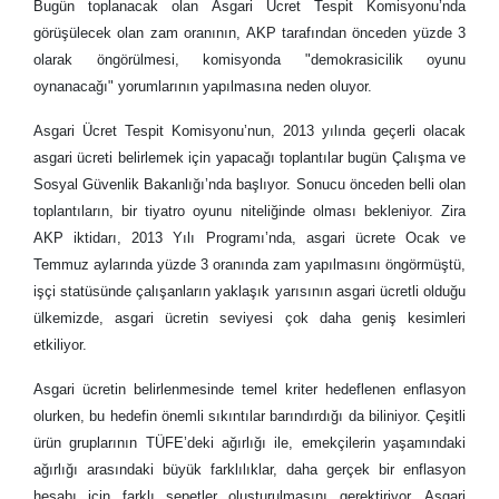
Bugün toplanacak olan Asgari Ücret Tespit Komisyonu’nda
görüşülecek olan zam oranının, AKP tarafından önceden yüzde 3
olarak öngörülmesi, komisyonda "demokrasicilik oyunu
oynanacağı" yorumlarının yapılmasına neden oluyor.
Asgari Ücret Tespit Komisyonu’nun, 2013 yılında geçerli olacak
asgari ücreti belirlemek için yapacağı toplantılar bugün Çalışma ve
Sosyal Güvenlik Bakanlığı’nda başlıyor. Sonucu önceden belli olan
toplantıların, bir tiyatro oyunu niteliğinde olması bekleniyor. Zira
AKP iktidarı, 2013 Yılı Programı’nda, asgari ücrete Ocak ve
Temmuz aylarında yüzde 3 oranında zam yapılmasını öngörmüştü,
işçi statüsünde çalışanların yaklaşık yarısının asgari ücretli olduğu
ülkemizde, asgari ücretin seviyesi çok daha geniş kesimleri
etkiliyor.
Asgari ücretin belirlenmesinde temel kriter hedeflenen enflasyon
olurken, bu hedefin önemli sıkıntılar barındırdığı da biliniyor. Çeşitli
ürün gruplarının TÜFE’deki ağırlığı ile, emekçilerin yaşamındaki
ağırlığı arasındaki büyük farklılıklar, daha gerçek bir enflasyon
hesabı için farklı sepetler oluşturulmasını gerektiriyor. Asgari