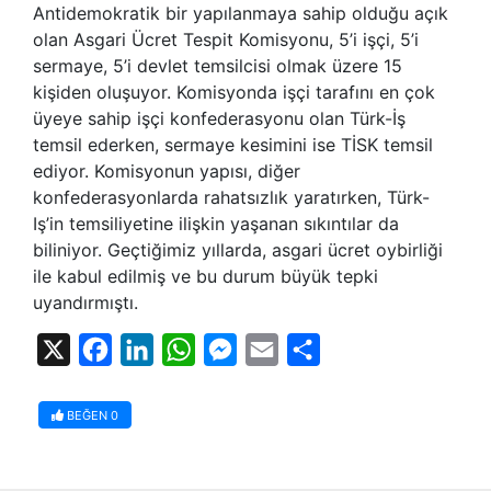
Antidemokratik bir yapılanmaya sahip olduğu açık
olan Asgari Ücret Tespit Komisyonu, 5’i işçi, 5’i
sermaye, 5’i devlet temsilcisi olmak üzere 15
kişiden oluşuyor. Komisyonda işçi tarafını en çok
üyeye sahip işçi konfederasyonu olan Türk-İş
temsil ederken, sermaye kesimini ise TİSK temsil
ediyor. Komisyonun yapısı, diğer
konfederasyonlarda rahatsızlık yaratırken, Türk-
Iş’in temsiliyetine ilişkin yaşanan sıkıntılar da
biliniyor. Geçtiğimiz yıllarda, asgari ücret oybirliği
ile kabul edilmiş ve bu durum büyük tepki
uyandırmıştı.
X
Facebook
LinkedIn
WhatsApp
Messenger
Email
Share
BEĞEN
0