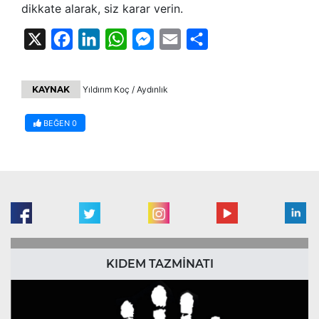
dikkate alarak, siz karar verin.
X
Facebook
LinkedIn
WhatsApp
Messenger
Email
Share
KAYNAK
Yıldırım Koç / Aydınlık
BEĞEN
0
KIDEM TAZMİNATI