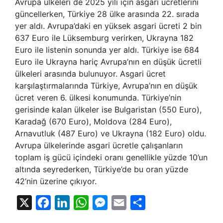
Avrupa ülkeleri de 2025 yılı için asgari ücretlerini
güncellerken, Türkiye 28 ülke arasında 22. sırada
yer aldı. Avrupa’daki en yüksek asgari ücreti 2 bin
637 Euro ile Lüksemburg verirken, Ukrayna 182
Euro ile listenin sonunda yer aldı. Türkiye ise 684
Euro ile Ukrayna hariç Avrupa’nın en düşük ücretli
ülkeleri arasında bulunuyor. Asgari ücret
karşılaştırmalarında Türkiye, Avrupa’nın en düşük
ücret veren 6. ülkesi konumunda. Türkiye’nin
gerisinde kalan ülkeler ise Bulgaristan (550 Euro),
Karadağ (670 Euro), Moldova (284 Euro),
Arnavutluk (487 Euro) ve Ukrayna (182 Euro) oldu.
Avrupa ülkelerinde asgari ücretle çalışanların
toplam iş gücü içindeki oranı genellikle yüzde 10’un
altında seyrederken, Türkiye’de bu oran yüzde
42’nin üzerine çıkıyor.
X
Facebook
LinkedIn
WhatsApp
Messenger
Email
Share