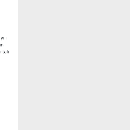
i
yılı
ın
rtalı