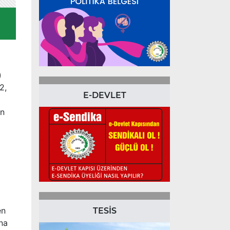
)
2,
E-DEVLET
en
en
TESİS
na