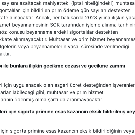
n sayısını azaltacak mahiyetteki (iptal niteliğindeki) muhtasa
ortalılar için bildirilen prim ödeme gün sayıları destekten
e alınacaktır. Ancak, her halükarda 2023 yılına ilişkin yas
izmet beyannamesinin SGK tarafından işleme alınma tarihini
 söz konusu beyannamelerdeki sigortalılar destekten
ikkate alınmayacaktır. Muhtasar ve prim hizmet beyannames
elgelerin veya beyannamelerin yasal süresinde verilmediği
ktır.
sı ile bunlara ilişkin gecikme cezası ve gecikme zammı
eri için uygulanacak olan asgari ücret desteğinden işverenler
rlanılabileceği gibi, muhtasar ve prim hizmet
rının ödenmiş olma şartı da aranmayacaktır.
eri için sigorta primine esas kazancın eksik bildirilmiş ve
için sigorta primine esas kazancın eksik bildirildiğinin veya