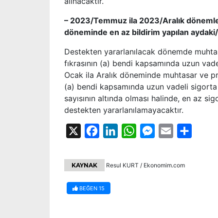
alınacaktır.
– 2023/Temmuz ila 2023/Aralık dönemlerind
döneminde en az bildirim yapılan aydaki
Destekten yararlanılacak dönemde muhtas
fıkrasının (a) bendi kapsamında uzun vadeli 
Ocak ila Aralık döneminde muhtasar ve pr
(a) bendi kapsamında uzun vadeli sigorta k
sayısının altında olması halinde, en az sig
destekten yararlanılamayacaktır.
X
Facebook
LinkedIn
WhatsApp
Messenger
Email
Share
KAYNAK
Resul KURT / Ekonomim.com
BEĞEN
15