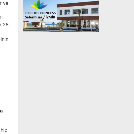
r ve
al
n 28
inin
ya
 hiç