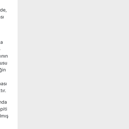
de,
sı
la
5
ının
nusu
ğin
ması
ır.
onda
piti
lmış