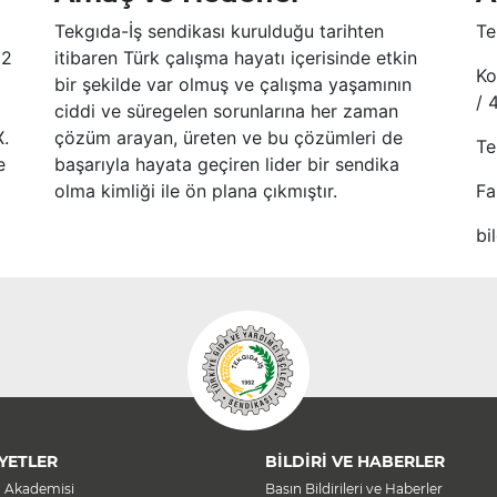
Tekgıda-İş sendikası kurulduğu tarihten
Te
52
itibaren Türk çalışma hayatı içerisinde etkin
Ko
bir şekilde var olmuş ve çalışma yaşamının
/ 
ciddi ve süregelen sorunlarına her zaman
X.
çözüm arayan, üreten ve bu çözümleri de
Te
e
başarıyla hayata geçiren lider bir sendika
olma kimliği ile ön plana çıkmıştır.
Fa
bi
YETLER
BİLDİRİ VE HABERLER
a Akademisi
Basın Bildirileri ve Haberler