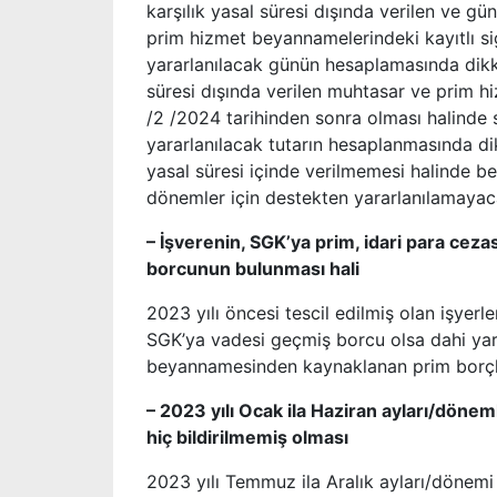
karşılık yasal süresi dışında verilen ve gü
prim hizmet beyannamelerindeki kayıtlı sig
yararlanılacak günün hesaplamasında dikkat
süresi dışında verilen muhtasar ve prim h
/2 /2024 tarihinden sonra olması halinde
yararlanılacak tutarın hesaplanmasında d
yasal süresi içinde verilmemesi halinde b
dönemler için destekten yararlanılamayaca
– İşverenin, SGK’ya prim, idari para ceza
borcunun bulunması hali
2023 yılı öncesi tescil edilmiş olan işyerl
SGK’ya vadesi geçmiş borcu olsa dahi yara
beyannamesinden kaynaklanan prim borçla
– 2023 yılı Ocak ila Haziran ayları/döneml
hiç bildirilmemiş olması
2023 yılı Temmuz ila Aralık ayları/dönemi 