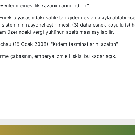
enlerin emeklilik kazanımlannı indirin."
Emek piyasasındaki katılıktan gidermek amacıyla atılabilec
sisteminin rasyonelleştirilmesi, (3) daha esnek koşullu ist
am üzerindeki vergi yükünün azaltılması sayılabilir. "
chau (15 Ocak 2008); "Kıdem tazminatlarını azaltın"
erme çabasının, emperyalizmle ilişkisi bu kadar açık.