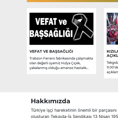
VEFAT VE BAŞSAĞLIĞI
KIZIL
AÇIK
Trabzon Ferrero fabrikasında çalışmakta
Tekgıda
olan değerli üyemiz Hülya Çiçek,
11.00’d
yakalanmış olduğu amansız hastalık
açıklam
sebebiyle hayatını kaybetmiştir.
Merhume’ye Allah’tan rahmet; başta
ailesi olmak üzere yakınlarına,
sevenlerine ve çalışma arkadaşlarına
başsağlığı ve sabır dileriz.
Hakkımızda
Türkiye işçi hareketinin önemli bir parçasını
oluşturan Tekgıda-İş Sendikası 13 Nisan 19