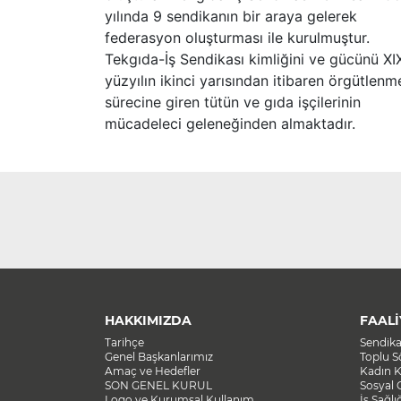
yılında 9 sendikanın bir araya gelerek
federasyon oluşturması ile kurulmuştur.
Tekgıda-İş Sendikası kimliğini ve gücünü XI
yüzyılın ikinci yarısından itibaren örgütlenm
sürecine giren tütün ve gıda işçilerinin
mücadeleci geleneğinden almaktadır.
HAKKIMIZDA
FAALİ
Tarihçe
Sendik
Genel Başkanlarımız
Toplu 
Amaç ve Hedefler
Kadın K
SON GENEL KURUL
Sosyal 
Logo ve Kurumsal Kullanım
İş Sağlı