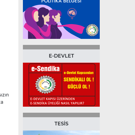
E-DEVLET
ızın
ta
TESİS