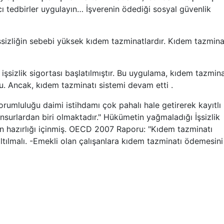
cı tedbirler uygulayın… İşverenin ödediği sosyal güvenlik
şsizliğin sebebi yüksek kıdem tazminatlardır. Kıdem tazmin
sizlik sigortası başlatılmıştır. Bu uygulama, kıdem tazmina
u. Ancak, kıdem tazminatı sistemi devam etti .
rumluluğu daimi istihdamı çok pahalı hale getirerek kayıtlı
surlardan biri olmaktadır." Hükümetin yağmaladığı İşsizlik
n hazırlığı içinmiş. OECD 2007 Raporu: "Kıdem tazminatı
altılmalı. -Emekli olan çalışanlara kıdem tazminatı ödemesini