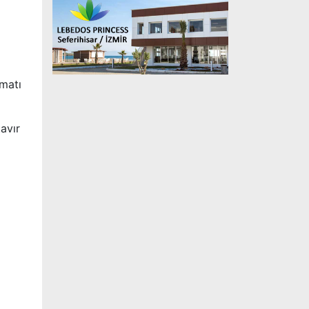
imatı
avır