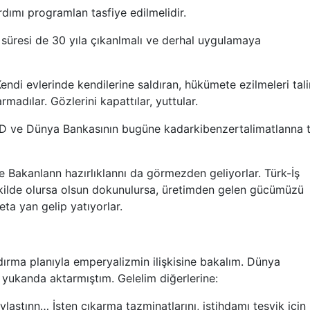
dımı programlan tasfiye edilmelidir.
 süresi de 30 yıla çıkanlmalı ve derhal uygulamaya
Kendi evlerinde kendilerine saldıran, hükümete ezilmeleri tal
madılar. Gözlerini kapattılar, yuttular.
CD ve Dünya Bankasının bugüne kadarkibenzertalimatlanna t
e Bakanlann hazırlıklannı da görmezden geliyorlar. Türk-İş
ekilde olursa olsun dokunulursa, üretimden gelen gücümüzü
eta yan gelip yatıyorlar.
ırma planıyla emperyalizmin ilişkisine bakalım. Dünya
yukanda aktarmıştım. Gelelim diğerlerine:
aştınn… İşten çıkarma tazminatlarını, istihdamı teşvik için