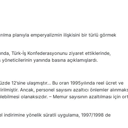
rılma planıyla emperyalizmin ilişkisini bir türlü görmek
ında, Türk-İş Konfederasyonunu ziyaret ettiklerinde,
 yöneticilerinin yanında basına açıklamışlardı.
yüzde 12’sine ulaşmıştır… Bu oran 1995yılında reel ücret ve
rilmiştir. Ancak, personel sayısını azaltıcı önlemler alınmaks
ebilmesi olanaksızdır. – Memur sayısının azaltılması için or
nel indirimine yönelik süratli uygulama, 1997/1998 de