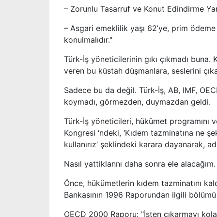
– Zorunlu Tasarruf ve Konut Edindirme Yar
– Asgari emeklilik yaşı 62’ye, prim ödeme
konulmalıdır."
Türk-İş yöneticilerinin gıkı çıkmadı buna. 
veren bu küstah düşmanlara, seslerini çıkar
Sadece bu da değil. Türk-İş, AB, IMF, OE
koymadı, görmezden, duymazdan geldi.
Türk-İş yöneticileri, hükümet programını v
Kongresi ‘ndeki, ‘Kıdem tazminatına ne ş
kullanırız’ şeklindeki karara dayanarak, ad
Nasıl yattiklannı daha sonra ele alacağım.
Önce, hükümetlerin kıdem tazminatını kald
Bankasının 1996 Raporundan ilgili bölümü 
OECD 2000 Raporu: "İşten çıkarmayı kolayl