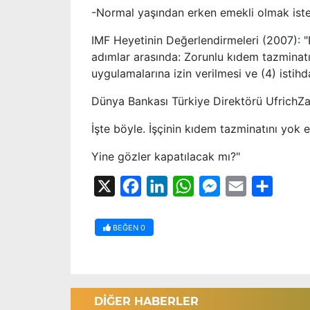
-Normal yaşından erken emekli olmak istey
IMF Heyetinin Değerlendirmeleri (2007): "
adımlar arasında: Zorunlu kıdem tazminatı 
uygulamalarına izin verilmesi ve (4) istihd
Dünya Bankası Türkiye Direktörü UfrichZa
İşte böyle. İşçinin kıdem tazminatını yok 
Yine gözler kapatılacak mı?"
X
Facebook
LinkedIn
WhatsApp
Messenger
Email
Share
BEĞEN
0
DİĞER HABERLER