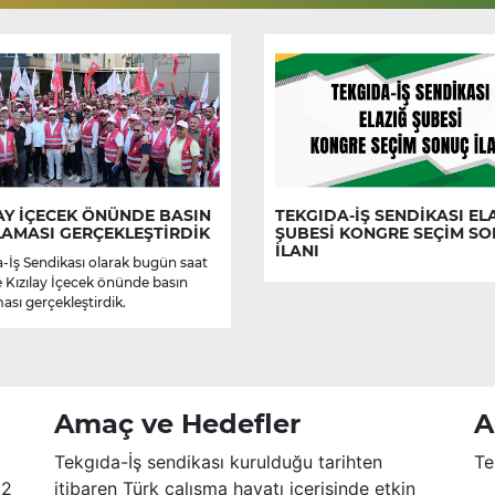
AY İÇECEK ÖNÜNDE BASIN
TEKGIDA-İŞ SENDİKASI EL
LAMASI GERÇEKLEŞTİRDİK
ŞUBESİ KONGRE SEÇİM S
İLANI
-İş Sendikası olarak bugün saat
e Kızılay İçecek önünde basın
ası gerçekleştirdik.
Amaç ve Hedefler
A
Tekgıda-İş sendikası kurulduğu tarihten
Te
52
itibaren Türk çalışma hayatı içerisinde etkin