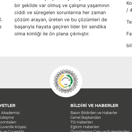
Ko
bir şekilde var olmuş ve çalışma yaşamının
/ 
ciddi ve süregelen sorunlarına her zaman
X.
çözüm arayan, üreten ve bu çözümleri de
Te
e
başarıyla hayata geçiren lider bir sendika
olma kimliği ile ön plana çıkmıştır.
Fa
bi
YETLER
BİLDİRİ VE HABERLER
a Akademisi
Basın Bildirileri ve Haberler
Sözleşme
Genel Başkandan
omiteleri
TİS Haberleri
Güvenlik Köşesi
Eğitim Haberleri
ğı ve Güvenliği
Örgütlenme Grev ve Eylemlerden