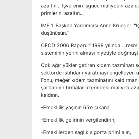
azaltın… İşverenin işgücü maliyetini azalü
primlerini azaltın…
IMF 1. Başkan Yardımcısı Anne Krueger: "İ
düşünüsün."
OECD 2006 Raporu:" 1999 yılında …resmi iş
sisteminin yerini alması niyetiyle doğmuşt
Çok ağır yükler getiren kıdem tazminatı so
sektörde istihdam yaratmayı engelleyen un
Fonu, meğer kıdem tazminatını kaldırmanı
şartlarının firmalar üzerindeki maliyeti az
kaldınn.
-Emeklilik yaşının 65’e çıkana
-Emeklilik gelirinin vergilendirin,
-Emeklilerden sağlık sigorta primi alın,