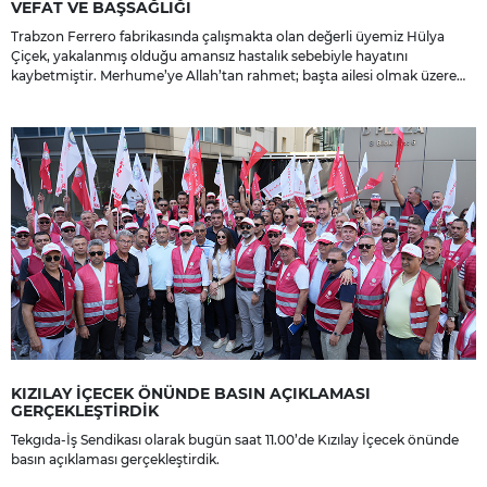
VEFAT VE BAŞSAĞLIĞI
Trabzon Ferrero fabrikasında çalışmakta olan değerli üyemiz Hülya
Çiçek, yakalanmış olduğu amansız hastalık sebebiyle hayatını
kaybetmiştir. Merhume’ye Allah’tan rahmet; başta ailesi olmak üzere
yakınlarına, sevenlerine ve çalışma arkadaşlarına başsağlığı ve sabır
dileriz.
KIZILAY İÇECEK ÖNÜNDE BASIN AÇIKLAMASI
GERÇEKLEŞTİRDİK
Tekgıda-İş Sendikası olarak bugün saat 11.00’de Kızılay İçecek önünde
basın açıklaması gerçekleştirdik.