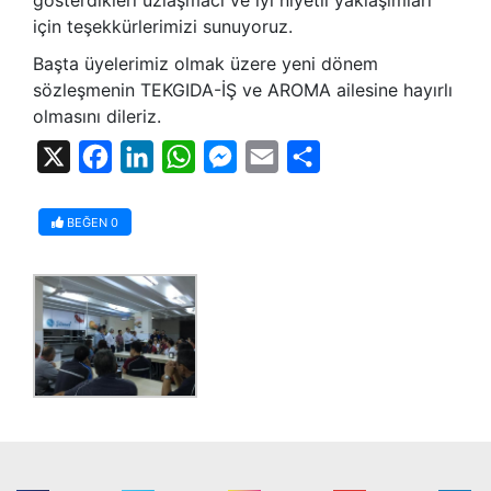
için teşekkürlerimizi sunuyoruz.
Başta üyelerimiz olmak üzere yeni dönem
sözleşmenin TEKGIDA-İŞ ve AROMA ailesine hayırlı
olmasını dileriz.
X
Facebook
LinkedIn
WhatsApp
Messenger
Email
Share
BEĞEN
0