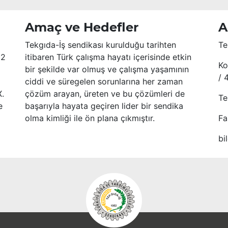
Amaç ve Hedefler
A
Tekgıda-İş sendikası kurulduğu tarihten
Te
52
itibaren Türk çalışma hayatı içerisinde etkin
Ko
bir şekilde var olmuş ve çalışma yaşamının
/ 
ciddi ve süregelen sorunlarına her zaman
X.
çözüm arayan, üreten ve bu çözümleri de
Te
e
başarıyla hayata geçiren lider bir sendika
olma kimliği ile ön plana çıkmıştır.
Fa
bi