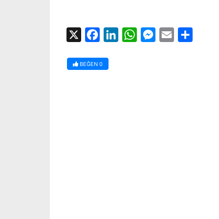
X
Facebook
LinkedIn
WhatsApp
Messenger
Email
Share
BEĞEN
0