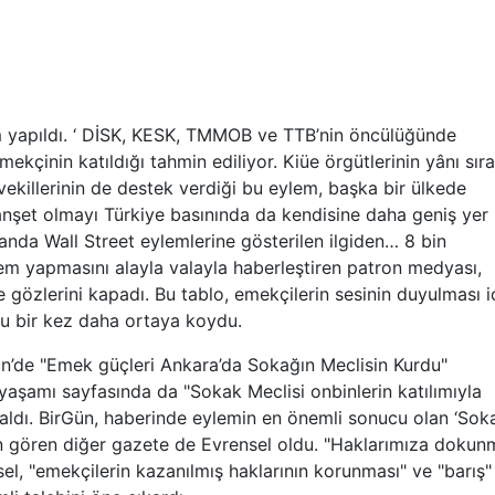
apıldı. ‘ DİSK, KESK, TMMOB ve TTB’nin öncülüğünde
ekçinin katıldığı tahmin ediliyor. Kiüe örgütlerinin yânı sıra
tvekillerinin de destek verdiği bu eylem, başka bir ülkede
anşet olmayı Türkiye basınında da kendisine daha geniş yer
nda Wall Street eylemlerine gösterilen ilgiden… 8 bin
em yapmasını alayla valayla haberleştiren patron medyası,
e gözlerini kapadı. Bu tablo, emekçilerin sesinin duyulması i
nu bir kez daha ortaya koydu.
de "Emek güçleri Ankara’da Sokağın Meclisin Kurdu"
 yaşamı sayfasında da "Sokak Meclisi onbinlerin katılımıyla
 aldı. BirGün, haberinde eylemin en önemli sonucu olan ‘Sok
en gören diğer gazete de Evrensel oldu. "Haklarımıza dokun
l, "emekçilerin kazanılmış haklarının korunması" ve "barış"