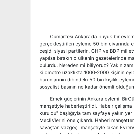
Cumartesi Ankara’da büyük bir eylem y
gerçekleştirilen eyleme 50 bin civarında em
çeşidi siyasi partilerin, CHP ve BDP mille
yapılsa bırakın o ülkenin gazetelerinde m
bulurdu. Nereden mi biliyoruz? Yakın zama
kilometre uzaklıkta 1000-2000 kişinin eyl
burunlarının dibindeki 50 bin kişilik eylem
sosyalist basının ne kadar önemli olduğu
Emek güçlerinin Ankara eylemi, BirGün’
manşetiyle haberleştirildi. Habe,r çalışma
kuruldu" başlığıyla tam sayfaya yakın yer
Meclis’lerini öne çıkardı. Haberi manşett
savaştan vazgeç" manşetiyle çıkan Evrense