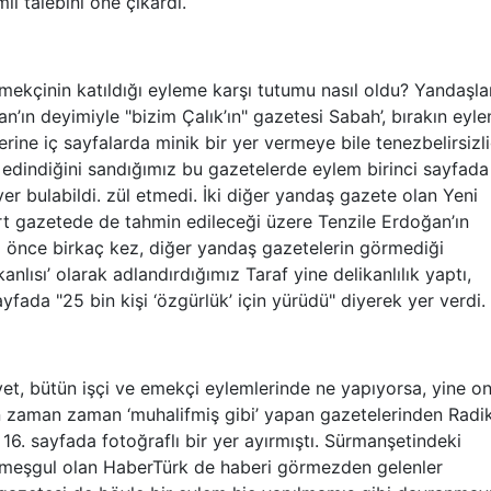
li talebini öne çıkardı.
çinin katıldığı eyleme karşı tutumu nasıl oldu? Yandaşla
’ın deyimiyle "bizim Çalık’ın" gazetesi Sabah’, bırakın eyle
rine iç sayfalarda minik bir yer vermeye bile tenezbelirsizli
k’ edindiğini sandığımız bu gazetelerde eylem birinci sayfada
er bulabildi. zül etmedi. İki diğer yandaş gazete olan Yeni
rt gazetede de tahmin edileceği üzere Tenzile Erdoğan’ın
a önce birkaç kez, diğer yandaş gazetelerin görmediği
nlısı’ olarak adlandırdığımız Taraf yine delikanlılık yaptı,
yfada "25 bin kişi ‘özgürlük’ için yürüdü" diyerek yer verdi.
 bütün işçi ve emekçi eylemlerinde ne yapıyorsa, yine o
 zaman zaman ‘muhalifmiş gibi’ yapan gazetelerinden Radik
 16. sayfada fotoğraflı bir yer ayırmıştı. Sürmanşetindeki
a meşgul olan HaberTürk de haberi görmezden gelenler