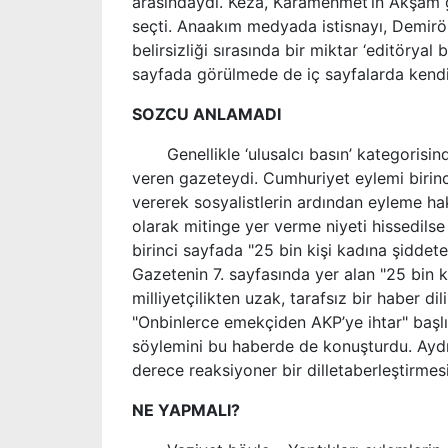
arasındaydı. Keza, Karamehmet’in Akşam g
seçti. Anaakım medyada istisnayı, Demiröre
belirsizliği sırasında bir miktar ‘editörya
sayfada görülmede de iç sayfalarda kendis
SOZCU ANLAMADI
Genellikle ‘ulusalcı basın’ kategorisind
veren gazeteydi. Cumhuriyet eylemi birin
vererek sosyalistlerin ardından eyleme hak
olarak mitinge yer verme niyeti hissedils
birinci sayfada "25 bin kişi kadına şiddete
Gazetenin 7. sayfasında yer alan "25 bin k
milliyetçilikten uzak, tarafsız bir haber di
"Onbinlerce emekçiden AKP’ye ihtar" başlığ
söylemini bu haberde de konuşturdu. Aydın
derece reaksiyoner bir dilletaberleştirmesi
NE YAPMALI?