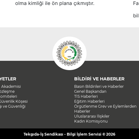
olma kimliği ile ön plana çıkmıştır.
Fa
bi
YETLER
BİLDİRİ VE HABERLER
a Akademisi
Basın Bildirileri ve Haberler
Sözleşme
Genel Başkandan
omiteleri
TİS Haberleri
Güvenlik Köşesi
Eğitim Haberleri
ğı ve Güvenliği
Örgütlenme Grev ve Eylemlerden
Haberler
Uluslararası İlişkiler
Kadın Komisyonu
Tekgıda-İş Sendikası - Bilgi İşlem Servisi © 2026