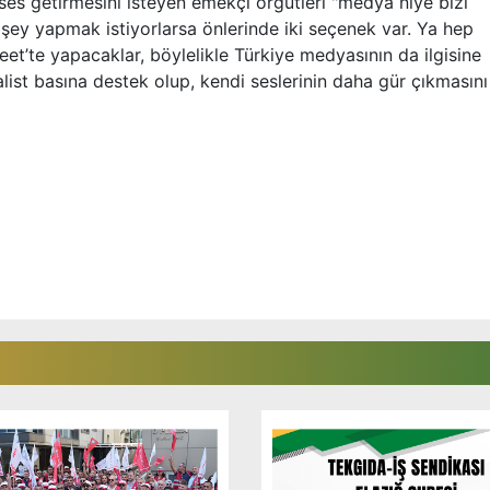
s getirmesini isteyen emekçi örgütleri "medya niye bizi
şey yapmak istiyorlarsa önlerinde iki seçenek var. Ya hep
eet’te yapacaklar, böylelikle Türkiye medyasının da ilgisine
list basına destek olup, kendi seslerinin daha gür çıkmasını