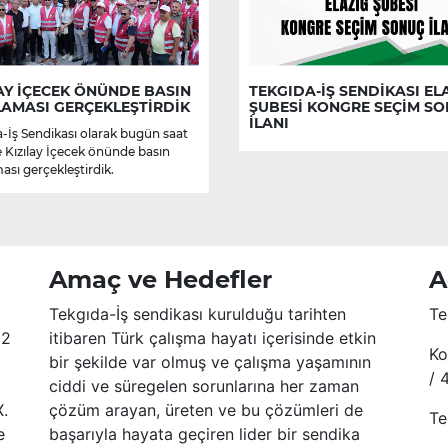
AY İÇECEK ÖNÜNDE BASIN
TEKGIDA-İŞ SENDİKASI EL
LAMASI GERÇEKLEŞTİRDİK
ŞUBESİ KONGRE SEÇİM S
İLANI
-İş Sendikası olarak bugün saat
e Kızılay İçecek önünde basın
ası gerçekleştirdik.
Amaç ve Hedefler
A
Tekgıda-İş sendikası kurulduğu tarihten
Te
52
itibaren Türk çalışma hayatı içerisinde etkin
Ko
bir şekilde var olmuş ve çalışma yaşamının
/ 
ciddi ve süregelen sorunlarına her zaman
X.
çözüm arayan, üreten ve bu çözümleri de
Te
e
başarıyla hayata geçiren lider bir sendika