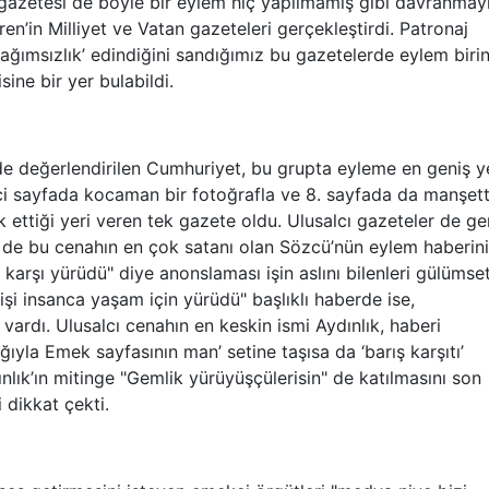
azetesi de böyle bir eylem hiç yapılmamış gibi davranmay
n’in Milliyet ve Vatan gazeteleri gerçekleştirdi. Patronaj
l bağımsızlık’ edindiğini sandığımız bu gazetelerde eylem birin
ine bir yer bulabildi.
e değerlendirilen Cumhuriyet, bu grupta eyleme en geniş y
ci sayfada kocaman bir fotoğrafla ve 8. sayfada da manşet
 ettiği yeri veren tek gazete oldu. Ulusalcı gazeteler de ge
e de bu cenahın en çok satanı olan Sözcü’nün eylem haberini
 karşı yürüdü" diye anonslaması işin aslını bilenleri gülümset
işi insanca yaşam için yürüdü" başlıklı haberde ise,
li vardı. Ulusalcı cenahın en keskin ismi Aydınlık, haberi
ıyla Emek sayfasının man’ setine taşısa da ‘barış karşıtı’
lık’ın mitinge "Gemlik yürüyüşçülerisin" de katılmasını son
 dikkat çekti.