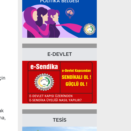
E-DEVLET
çin
ak
ma,
TESİS