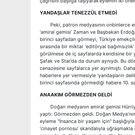
çağrısını başlığa taşıyarak’eylemin iki önem
YANDAŞLAR TENEZZÜL ETMEDİ
Peki, patron medyasının onbinlerce emek
‘amiral gemisi’ Zaman ve Başbakan Erdoğan
birinci sayfadan görmeyi, Türkiye emekçile
sırasında bir miktar ‘editöryal bağımsızlı
görülmese de iç sayfalarda kendisine bir y
Şafak ve Star’da da durum aynıydı. Bu dö
cenazesine sayfalarca yer ayrılmıştı. Dah
haberlere yer vermesiyle ‘yandaşların delika
birinci sayfasında görmediği habere 10. sa
ANAAKIM GÖRMEZDEN GELDİ
Doğan medyanın amiral gemisi Hürriyet,
yaptı: Görmezden geldi. Doğan Medya’nın
eyleme "İnsanca bir yaşam için" başlığıyla
‘cinayet pornosu’ skandalıyla uğraşmakl