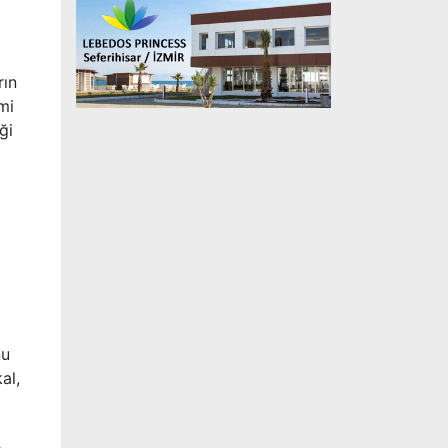
rın
mi
ği
nu
al,