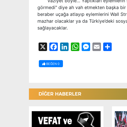
Vaziyet böyle… Yaptıkları eylemlerin se
görmedi" diye ah vah etmekten başka bir 
beraber uçağa atlayıp eylemlerini Wall Str
mazhar olacaklar ya da Türkiye’deki sosya
sağlayacaklar.
X
Facebook
LinkedIn
WhatsApp
Messenger
Email
Share
BEĞEN
0
DİĞER HABERLER