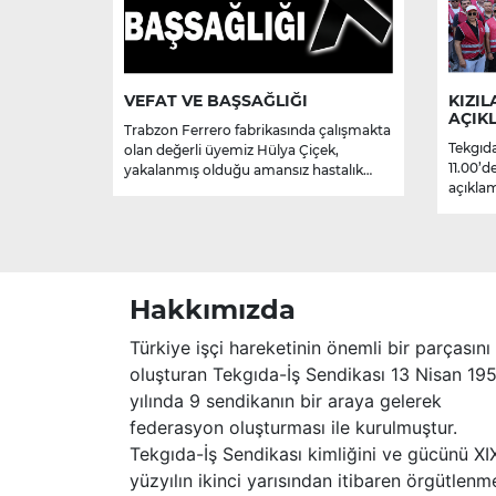
VEFAT VE BAŞSAĞLIĞI
KIZIL
AÇIK
Trabzon Ferrero fabrikasında çalışmakta
Tekgıda
olan değerli üyemiz Hülya Çiçek,
11.00’d
yakalanmış olduğu amansız hastalık
açıklam
sebebiyle hayatını kaybetmiştir.
Merhume’ye Allah’tan rahmet; başta
ailesi olmak üzere yakınlarına,
sevenlerine ve çalışma arkadaşlarına
başsağlığı ve sabır dileriz.
Hakkımızda
Türkiye işçi hareketinin önemli bir parçasını
oluşturan Tekgıda-İş Sendikası 13 Nisan 19
yılında 9 sendikanın bir araya gelerek
federasyon oluşturması ile kurulmuştur.
Tekgıda-İş Sendikası kimliğini ve gücünü XI
yüzyılın ikinci yarısından itibaren örgütlenm