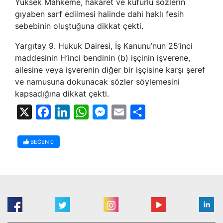
Yüksek Mahkeme, hakaret ve küfürlü sözlerin
gıyaben sarf edilmesi halinde dahi haklı fesih
sebebinin oluştuğuna dikkat çekti.
Yargıtay 9. Hukuk Dairesi, İş Kanunu’nun 25’inci
maddesinin H’inci bendinin (b) işçinin işverene,
ailesine veya işverenin diğer bir işçisine karşı şeref
ve namusuna dokunacak sözler söylemesini
kapsadığına dikkat çekti.
X
Facebook
LinkedIn
WhatsApp
Messenger
Email
Share
BEĞEN
0