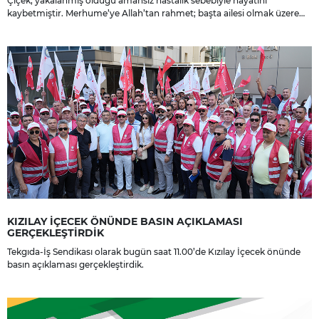
Çiçek, yakalanmış olduğu amansız hastalık sebebiyle hayatını
kaybetmiştir. Merhume’ye Allah’tan rahmet; başta ailesi olmak üzere
yakınlarına, sevenlerine ve çalışma arkadaşlarına başsağlığı ve sabır
dileriz.
KIZILAY İÇECEK ÖNÜNDE BASIN AÇIKLAMASI
GERÇEKLEŞTİRDİK
Tekgıda-İş Sendikası olarak bugün saat 11.00’de Kızılay İçecek önünde
basın açıklaması gerçekleştirdik.