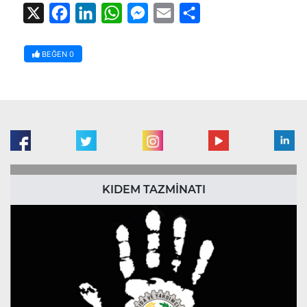
X
Facebook
LinkedIn
WhatsApp
Messenger
Email
Share
BEĞEN
0
KIDEM TAZMİNATI