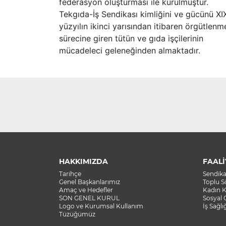
federasyon oluşturması ile kurulmuştur.
Tekgıda-İş Sendikası kimliğini ve gücünü XI
yüzyılın ikinci yarısından itibaren örgütlenm
sürecine giren tütün ve gıda işçilerinin
mücadeleci geleneğinden almaktadır.
HAKKIMIZDA
FAALİ
Tarihçe
Sendik
Genel Başkanlarımız
Toplu 
Amaç ve Hedefler
Kadın K
SON GENEL KURUL
Sosyal 
Logo ve Kurumsal Kullanım
İş Sağlı
Tüzüğümüz