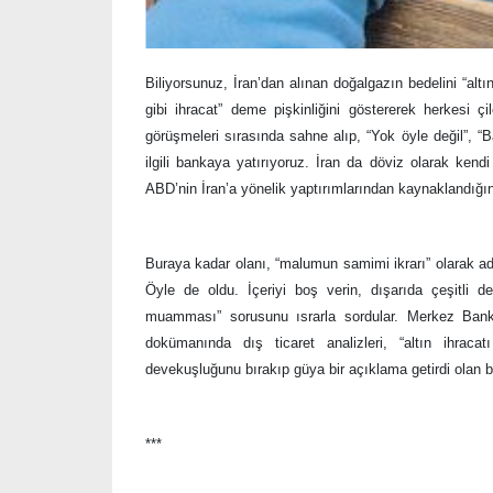
Biliyorsunuz, İran’dan alınan doğalgazın bedelini “alt
gibi ihracat” deme pişkinliğini göstererek herkesi
görüşmeleri sırasında sahne alıp, “Yok öyle değil”, 
ilgili bankaya yatırıyoruz. İran da döviz olarak kend
ABD’nin İran’a yönelik yaptırımlarından kaynaklandığın
Buraya kadar olanı, “malumun samimi ikrarı” olarak adl
Öyle de oldu. İçeriyi boş verin, dışarıda çeşitli de
muamması” sorusunu ısrarla sordular. Merkez Bank
dokümanında dış ticaret analizleri, “altın ihrac
devekuşluğunu bırakıp güya bir açıklama getirdi olan 
***