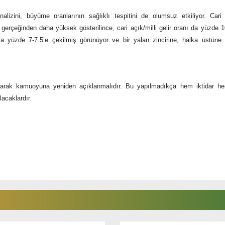
analizini, büyüme oranlarının sağlıklı tespitini de olumsuz etkiliyor. Cari
erçeğinden daha yüksek gösterilince, cari açık/milli gelir oranı da yüzde 1
la yüzde 7-7.5’e çekilmiş görünüyor ve bir yalan zincirine, halka üstüne 
rılarak kamuoyuna yeniden açıklanmalıdır. Bu yapılmadıkça hem iktidar h
acaklardır.