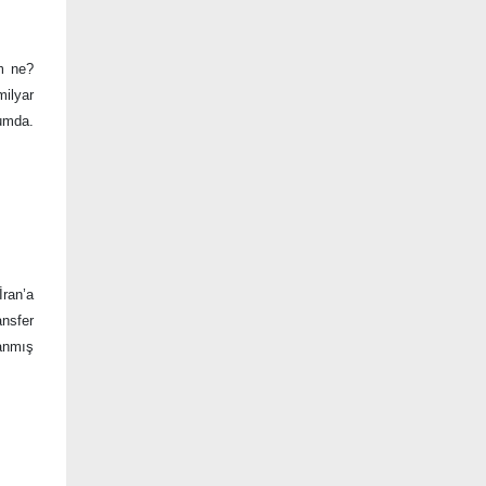
um ne?
milyar
rumda.
İran’a
ansfer
lanmış