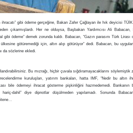
ın ihracatı” gibi ödeme gerçeğine, Bakan Zafer Çağlayan ile hık deyicisi TÜİK
 çileden çıkarmışlardı. Her ne olduysa, Başbakan Yardımcısı Ali Babacan, 
“Bal gibi ödeme” demek zorunda kaldı. Babacan, “Gazın parasını Türk Lirası 
i ülkesine götüremediği için, altın alıp götürüyor” dedi. Babacan, bu uygul
ı da sözlerine ekledi.
andırabilirsiniz. Bu mızrağı, hiçbir çuvala sığdıramayacaklarını söylemiştik 
recelendirme kuruluşları, yatırım bankaları, hatta IMF, “Nedir bu altın ih
ası bile ödemeyi ihracat gösterme pişkinliğini hazmedemedi. Bankanın b
atı hariç-dahil” diye dipnotlar düşülmeden yapılamadı. Sonunda Babaca
bitene…