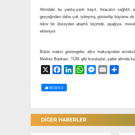
Altındaki bu yanlış-yanlı kayıt, ihracatın sağlıklı 
gerçeğinden daha çok iyileşmiş gösterilip büyüme de g
rekor bir düzeyden abartılı biçimde, aşağıya, mese
ekleniyor.
Bütün makro göstergeler, altın makyajından arındı
Merkez Bankası, TÜİK gibi kuruluşlar, şaibe altında kal
X
Facebook
LinkedIn
WhatsApp
Messenger
Email
Share
BEĞEN
0
DİĞER HABERLER