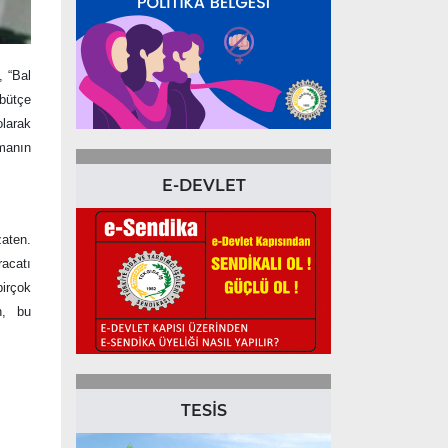
, “Bal
bütçe
olarak
amanın
E-DEVLET
zaten.
racatı
irçok
n, bu
TESİS