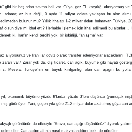
ı” gibi bir başından savma hali var. Güya, gaz TL karşılığı alınıyormuş ve T
r mı adama; az buz değil, 9 ayda 11 milyar dolara yaklaşan bu altın alımı
l edilmeden bulunur mu? Yıllık ithalatı 1-2 milyar doları bulmayan Türkiye, 2
 laf olsun diye mi ithal etti? Herhalde işlemek için ithal edilmedi bu altınlar… İ
emek ki, İran’ın kendi tercihi yok, bir işbirliği, “anlaşma” var.
 alıyorsunuz ve İranlılar döviz olarak transfer edemiyorlar alacaklarını, TL’l
ne zararı var? Zarar yok da, dış ticaret, cari açık, büyüme gibi hayati gösterg
mız. Mesela, Türkiye’nin en büyük kırılganlığı olan cari açığın bu yolla
Bu yıl, ekonomik büyüme yüzde 9’lardan yüzde 3’lere düşünce (yumuşak iniş)
inmiş görünüyor. Yani, geçen yıla göre 21.2 milyar dolar azaltılmış güya cari a
kyajlı görüntünün de etkisiyle “Bravo, cari açığı düşürdünüz” diyerek yatırı
gelmediler. Cari açığın altınla nasıl makyajlandığını belki de gördüler.