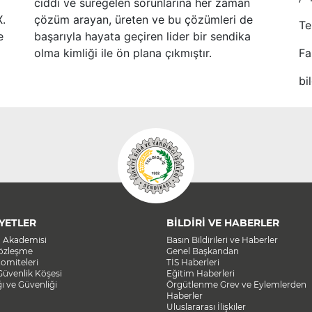
ciddi ve süregelen sorunlarına her zaman
X.
çözüm arayan, üreten ve bu çözümleri de
Te
e
başarıyla hayata geçiren lider bir sendika
olma kimliği ile ön plana çıkmıştır.
Fa
bi
YETLER
BİLDİRİ VE HABERLER
a Akademisi
Basın Bildirileri ve Haberler
Sözleşme
Genel Başkandan
omiteleri
TİS Haberleri
Güvenlik Köşesi
Eğitim Haberleri
ğı ve Güvenliği
Örgütlenme Grev ve Eylemlerden
Haberler
Uluslararası İlişkiler