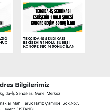
AZIĞ
TEKGIDA-İŞ SENDİKASI
ONUÇ
ESKİŞEHİR 1 NOLU ŞUBESİ
KONGRE SEÇİM SONUÇ İLANI
dres Bilgilerimiz
kgıda-İş Sendikası Genel Merkezi
naklar Mah. Faruk Nafiz Çamlıbel Sok.No:5
4. Levent / İSTANBUL