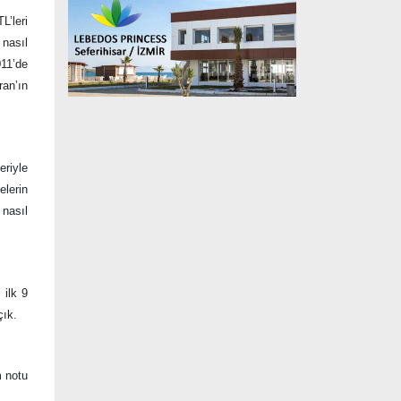
L’leri
 nasıl
011’de
ran’ın
eriyle
elerin
 nasıl
 ilk 9
çık.
m notu