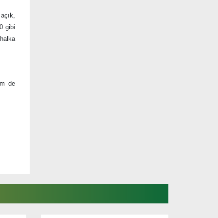
 açık,
0 gibi
halka
em de