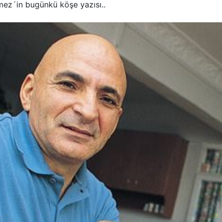
ez´in bugünkü köşe yazısı..