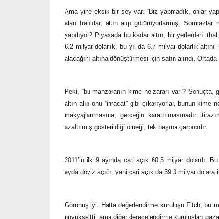
Ama yine eksik bir şey var. “Biz yapmadık, onlar yapt
alan İranlılar, altın alıp götürüyorlarmış. Sormazla
yapılıyor? Piyasada bu kadar altın, bir yerlerden itha
6.2 milyar dolarlık, bu yıl da 6.7 milyar dolarlık altını
alacağını altına dönüştürmesi için satın alındı. Ortada d
Peki, “bu manzaranın kime ne zararı var”? Sonuçta, gaz
altın alıp onu “ihracat” gibi çıkarıyorlar, bunun kime 
makyajlanmasına, gerçeğin karartılmasınadır itirazı
azaltılmış gösterildiği örneği, tek başına çarpıcıdır.
2011’in ilk 9 ayında cari açık 60.5 milyar dolardı. 
ayda döviz açığı, yani cari açık da 39.3 milyar dolara 
Görünüş iyi. Hatta değerlendirme kuruluşu Fitch, bu ma
nuyükseltti, ama diğer derecelendirme kuruluşları gaza 