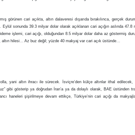
lmış görünen cari açıkta, altın dalaveresi dışarıda bırakılınca, gerçek dur
 Eylül sonunda 39.3 milyar dolar olarak açıklanan cari açığın aslında 47.8 
 ödeme işlemi, cari açığı, olduğundan 8.5 milyar dolar daha az göstermiş du
’ı, altın hilesi… Az buz değil; yüzde 40 makyaj var cari açık üstünde…
lla, yani altın ihracı ile sürecek. İsviçre’den külçe altınlar ithal edilecek, 
ruz” gibi gösterip ya doğrudan İran’a ya da dolaylı olarak, BAE üstünden tr
ancı haneleri şişirilmeye devam ettikçe, Türkiye’nin cari açığı da makyaj