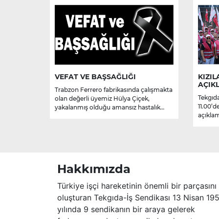
VEFAT VE BAŞSAĞLIĞI
KIZIL
AÇIK
Trabzon Ferrero fabrikasında çalışmakta
Tekgıda
olan değerli üyemiz Hülya Çiçek,
11.00’d
yakalanmış olduğu amansız hastalık
açıklam
sebebiyle hayatını kaybetmiştir.
Merhume’ye Allah’tan rahmet; başta
ailesi olmak üzere yakınlarına,
sevenlerine ve çalışma arkadaşlarına
başsağlığı ve sabır dileriz.
Hakkımızda
Türkiye işçi hareketinin önemli bir parçasını
oluşturan Tekgıda-İş Sendikası 13 Nisan 19
yılında 9 sendikanın bir araya gelerek