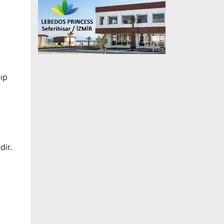
u
nıp
dir.