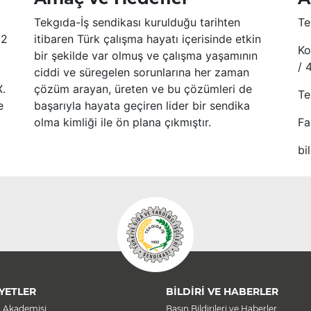
Tekgıda-İş sendikası kurulduğu tarihten
Te
52
itibaren Türk çalışma hayatı içerisinde etkin
Ko
bir şekilde var olmuş ve çalışma yaşamının
/ 
ciddi ve süregelen sorunlarına her zaman
X.
çözüm arayan, üreten ve bu çözümleri de
Te
e
başarıyla hayata geçiren lider bir sendika
olma kimliği ile ön plana çıkmıştır.
Fa
bi
YETLER
BİLDİRİ VE HABERLER
a Akademisi
Basın Bildirileri ve Haberler