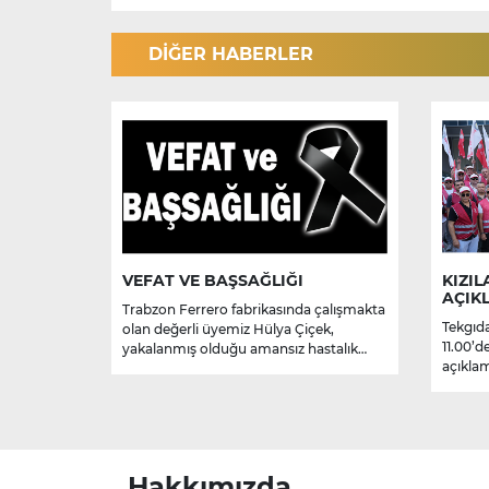
DİĞER HABERLER
VEFAT VE BAŞSAĞLIĞI
KIZIL
AÇIK
Trabzon Ferrero fabrikasında çalışmakta
Tekgıda
olan değerli üyemiz Hülya Çiçek,
11.00’d
yakalanmış olduğu amansız hastalık
açıklam
sebebiyle hayatını kaybetmiştir.
Merhume’ye Allah’tan rahmet; başta
ailesi olmak üzere yakınlarına,
sevenlerine ve çalışma arkadaşlarına
başsağlığı ve sabır dileriz.
Hakkımızda