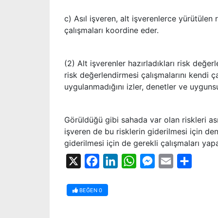
c) Asıl işveren, alt işverenlerce yürütülen
çalışmaları koordine eder.
(2) Alt işverenler hazırladıkları risk değerl
risk değerlendirmesi çalışmalarını kendi ça
uygulanmadığını izler, denetler ve uygunsuz
Görüldüğü gibi sahada var olan riskleri asıl
işveren de bu risklerin giderilmesi için d
giderilmesi için de gerekli çalışmaları yapa
X
Facebook
LinkedIn
WhatsApp
Messenger
Email
Share
BEĞEN
0