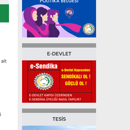
E-DEVLET
 alt
i
TESİS