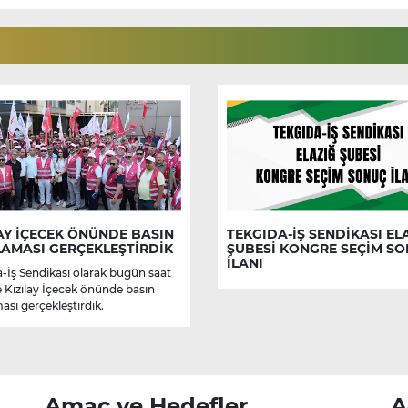
AY İÇECEK ÖNÜNDE BASIN
TEKGIDA-İŞ SENDİKASI EL
LAMASI GERÇEKLEŞTİRDİK
ŞUBESİ KONGRE SEÇİM S
İLANI
-İş Sendikası olarak bugün saat
e Kızılay İçecek önünde basın
ası gerçekleştirdik.
Amaç ve Hedefler
A