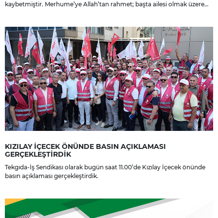
kaybetmiştir. Merhume’ye Allah’tan rahmet; başta ailesi olmak üzere
yakınlarına, sevenlerine ve çalışma arkadaşlarına başsağlığı ve sabır
dileriz.
KIZILAY İÇECEK ÖNÜNDE BASIN AÇIKLAMASI
GERÇEKLEŞTİRDİK
Tekgıda-İş Sendikası olarak bugün saat 11.00’de Kızılay İçecek önünde
basın açıklaması gerçekleştirdik.