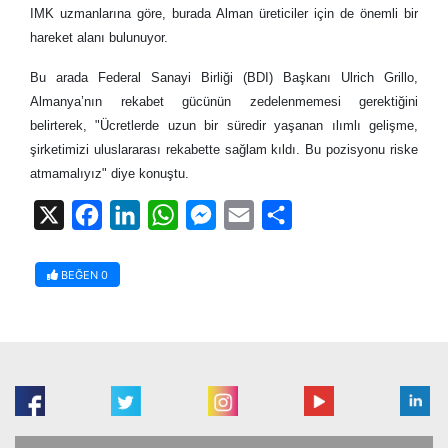
IMK uzmanlarına göre, burada Alman üreticiler için de önemli bir
hareket alanı bulunuyor.
Bu arada Federal Sanayi Birliği (BDI) Başkanı Ulrich Grillo,
Almanya’nın rekabet gücünün zedelenmemesi gerektiğini
belirterek, "Ücretlerde uzun bir süredir yaşanan ılımlı gelişme,
şirketimizi uluslararası rekabette sağlam kıldı. Bu pozisyonu riske
atmamalıyız" diye konuştu.
X
Facebook
LinkedIn
WhatsApp
Messenger
Email
Share
BEĞEN
0