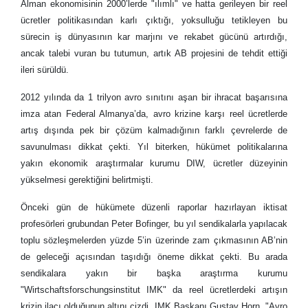
Alman ekonomisinin 2000’lerde "ılımlı" ve hatta gerileyen bir reel
ücretler politikasından karlı çıktığı, yoksulluğu tetikleyen bu
sürecin iş dünyasının kar marjını ve rekabet gücünü artırdığı,
ancak talebi vuran bu tutumun, artık AB projesini de tehdit ettiği
ileri sürüldü.
2012 yılında da 1 trilyon avro sınıtını aşan bir ihracat başarısına
imza atan Federal Almanya’da, avro krizine karşı reel ücretlerde
artış dışında pek bir çözüm kalmadığının farklı çevrelerde de
savunulması dikkat çekti. Yıl biterken, hükümet politikalarına
yakın ekonomik araştırmalar kurumu DIW, ücretler düzeyinin
yükselmesi gerektiğini belirtmişti.
Önceki gün de hükümete düzenli raporlar hazırlayan iktisat
profesörleri grubundan Peter Bofinger, bu yıl sendikalarla yapılacak
toplu sözleşmelerden yüzde 5’in üzerinde zam çıkmasının AB’nin
de geleceği açısından taşıdığı öneme dikkat çekti. Bu arada
sendikalara yakın bir başka araştırma kurumu
"Wirtschaftsforschungsinstitut IMK" da reel ücretlerdeki artışın
krizin ilacı olduğunun altını çizdi. IMK Başkanı Gustav Horn, "Avro