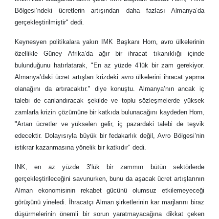
Bölgesi’ndeki ücretlerin artışından daha fazlası Almanya’da
gerçekleştirilmiştir" dedi.
Keynesyen politikalara yakın IMK Başkanı Horn, avro ülkelerinin
özellikle Güney Afrika’da ağır bir ihracat tıkanıklığı içinde
bulunduğunu hatırlatarak, "En az yüzde 4’lük bir zam gerekiyor.
Almanya’daki ücret artışları krizdeki avro ülkelerini ihracat yapma
olanağını da artıracaktır." diye konuştu. Almanya’nın ancak iç
talebi de canlandıracak şekilde ve toplu sözleşmelerde yüksek
zamlarla krizin çözümüne bir katkıda bulunacağını kaydeden Horn,
"Artan ücretler ve yükselen gelir, iç pazardaki talebi de teşvik
edecektir. Dolayısıyla büyük bir fedakarlık değil, Avro Bölgesi’nin
istikrar kazanmasına yönelik bir katkıdır" dedi.
INK, en az yüzde 3’lük bir zammın bütün sektörlerde
gerçekleştirileceğini savunurken, bunu da aşacak ücret artışlarının
Alman ekonomisinin rekabet gücünü olumsuz etkilemeyeceği
görüşünü yineledi. İhracatçı Alman şirketlerinin kar marjlarını biraz
düşürmelerinin önemli bir sorun yaratmayacağına dikkat çeken