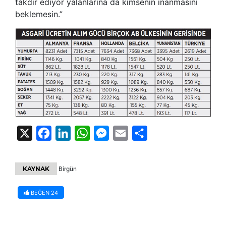
takdir ediyor yalanlarına da kimsenin inanmasını
beklemesin.”
X
Facebook
LinkedIn
WhatsApp
Messenger
Email
Share
KAYNAK
Birgün
BEĞEN
24