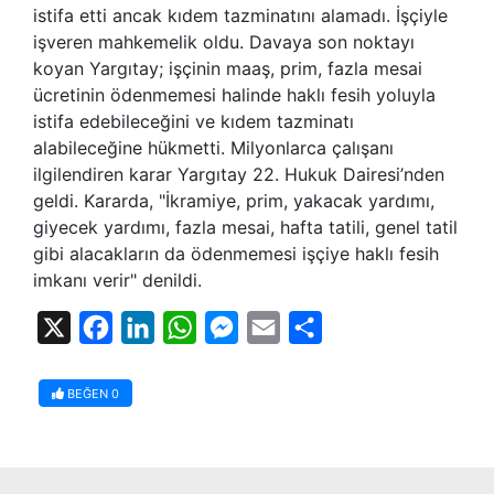
istifa etti ancak kıdem tazminatını alamadı. İşçiyle
işveren mahkemelik oldu. Davaya son noktayı
koyan Yargıtay; işçinin maaş, prim, fazla mesai
ücretinin ödenmemesi halinde haklı fesih yoluyla
istifa edebileceğini ve kıdem tazminatı
alabileceğine hükmetti. Milyonlarca çalışanı
ilgilendiren karar Yargıtay 22. Hukuk Dairesi’nden
geldi. Kararda, "İkramiye, prim, yakacak yardımı,
giyecek yardımı, fazla mesai, hafta tatili, genel tatil
gibi alacakların da ödenmemesi işçiye haklı fesih
imkanı verir" denildi.
X
Facebook
LinkedIn
WhatsApp
Messenger
Email
Share
BEĞEN
0